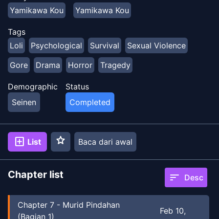
Yamikawa Kou
Yamikawa Kou
Tags
Loli
Psychological
Survival
Sexual Violence
Gore
Drama
Horror
Tragedy
Demographic
Status
Seinen
Completed
star
add_box
List
Baca dari awal
Chapter list
sort
Desc
Chapter
7
-
Murid Pindahan
Feb 10,
(Bagian 1)