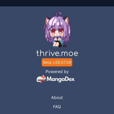
Dec 29, 2020
Alihjemah
Chapter
1
-
12 Gadis
Dec 22, 2020
Alihjemah
thrive.moe
Beta v
26.07.09
Powered by
About
FAQ