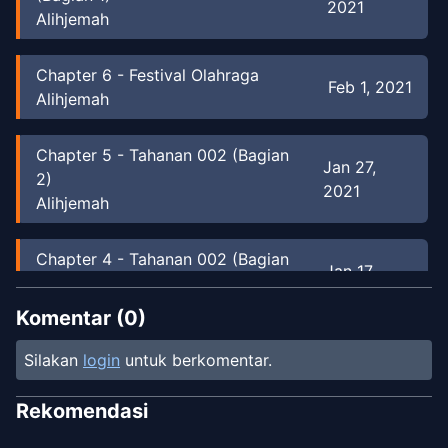
2021
Alihjemah
Chapter
6
-
Festival Olahraga
Feb 1, 2021
Alihjemah
Chapter
5
-
Tahanan 002 (Bagian
Jan 27,
2)
2021
Alihjemah
Chapter
4
-
Tahanan 002 (Bagian
Jan 17,
1)
2021
Alihjemah
Komentar (
0
)
Silakan
login
untuk berkomentar.
Chapter
3
-
Melarikan Diri
Jan 17, 2021
Alihjemah
Rekomendasi
Chapter
2
-
Pesta