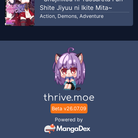
Shite Jiyuu ni Ikite Mita~
Action
,
Demons
,
Adventure
thrive.moe
Beta v
26.07.09
Powered by