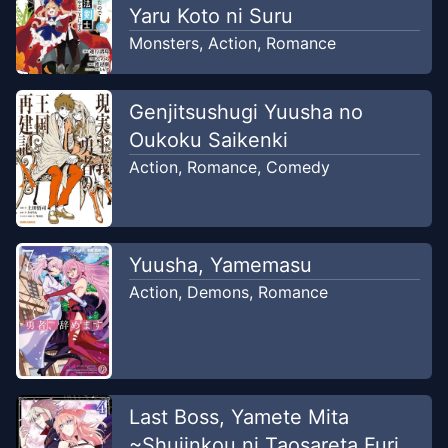
Yaru Koto ni Suru
Monsters
,
Action
,
Romance
Genjitsushugi Yuusha no
Oukoku Saikenki
Action
,
Romance
,
Comedy
Yuusha, Yamemasu
Action
,
Demons
,
Romance
Last Boss, Yamete Mita
~Shujinkou ni Taosareta Furi