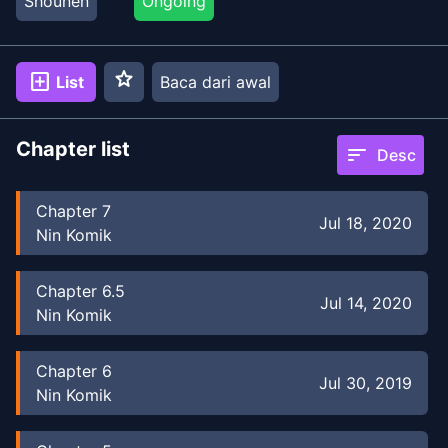
Shounen
Ongoing
star
add_box
List
Baca dari awal
Chapter list
sort
Desc
Chapter
7
Jul 18, 2020
Nin Komik
Chapter
6.5
Jul 14, 2020
Nin Komik
Chapter
6
Jul 30, 2019
Nin Komik