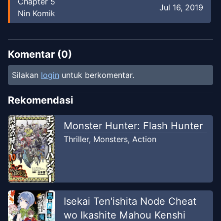
Chapter
5
Jul 16, 2019
Nin Komik
Chapter
4
Feb 12, 2019
Nin Komik
Komentar (
0
)
Silakan
login
untuk berkomentar.
Chapter
3
Jul 17, 2018
Nin Komik
Rekomendasi
Chapter
2
Monster Hunter: Flash Hunter
Jul 17, 2018
Nin Komik
Thriller
,
Monsters
,
Action
Chapter
1.5
Jul 17, 2018
Nin Komik
Chapter
1
-
Read Online
Isekai Ten'ishita Node Cheat
Jul 17, 2018
Nin Komik
wo Ikashite Mahou Kenshi