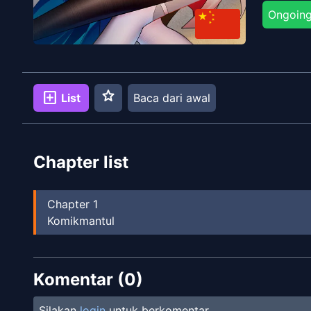
Ongoin
star
add_box
List
Baca dari awal
Chapter list
Chapter
1
Komikmantul
Komentar (
0
)
Silakan
login
untuk berkomentar.