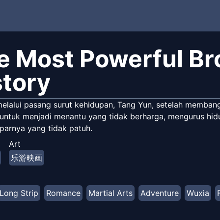
e Most Powerful Br
story
melalui pasang surut kehidupan, Tang Yun, setelah membang
untuk menjadi menantu yang tidak berharga, mengurus hidup
iparnya yang tidak patuh.
Art
乐游映画
Long Strip
Romance
Martial Arts
Adventure
Wuxia