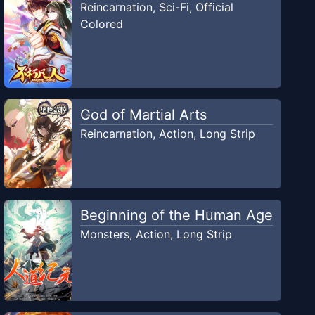
Reincarnation
,
Sci-Fi
,
Official
Colored
God of Martial Arts
Reincarnation
,
Action
,
Long Strip
Beginning of the Human Age
Monsters
,
Action
,
Long Strip