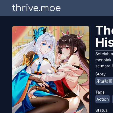
thrive.moe
Th
Hi
Setelah 
menolak 
saudara 
Story
乐游映画
Tags
Action
Status