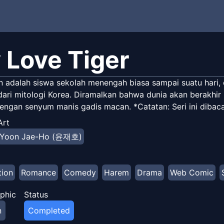
 Love Tiger
 adalah siswa sekolah menengah biasa sampai suatu hari,
dari mitologi Korea. Diramalkan bahwa dunia akan berakhir 
engan senyum manis gadis macan. *Catatan: Seri ini dibaca 
Art
Yoon Jae-Ho (윤재호)
tion
Romance
Comedy
Harem
Drama
Web Comic
phic
Status
n
Completed