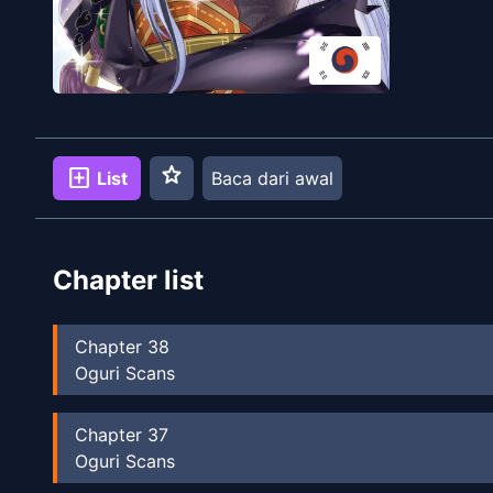
star
add_box
List
Baca dari awal
Chapter list
Chapter
38
Oguri Scans
Chapter
37
Oguri Scans