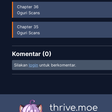
Chapter
36
Oguri Scans
Chapter
35
Oguri Scans
Chapter
34
Komentar (
Oguri Scans
0
)
Silakan
login
untuk berkomentar.
Chapter
33
Oguri Scans
Chapter
32
Oguri Scans
thrive.moe
Chapter
31