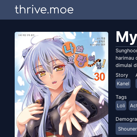
thrive.moe
My
Sunghoon
harimau 
dimulai d
Story
Kanel
Tags
Loli
Ac
Demogra
Shoune