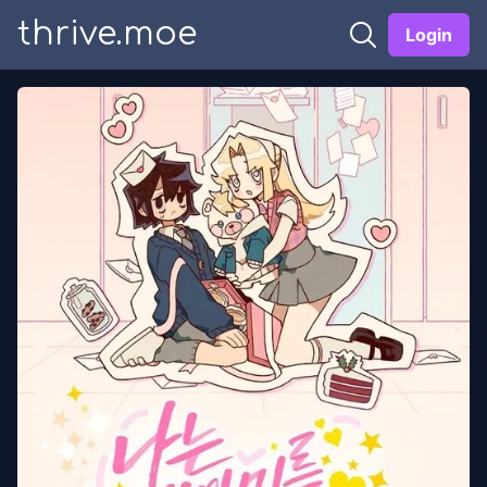
thrive.moe
Login