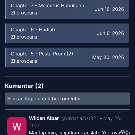
Chapter
7
-
Memutus Hubungan
Jun 16, 2026
Zheroscans
Chapter
6
-
Hadiah
Jun 6, 2026
Zheroscans
Chapter
5
-
Pesta Prom (2)
May 30, 2026
Zheroscans
Chapter
4
-
Pesta Prom (1)
May 28, 2026
Zheroscans
Komentar (
2
)
Silakan
login
untuk berkomentar.
Chapter
3
-
Proses: Membuat Pai
May 26,
Daging
2026
Zheroscans
Wildan Albar
@
wildanalbar921
-
May 26,
2026
Mantap min, lanjutkan translate Yuri nya🤭👍
Chapter
3
-
Proses: Membuat Pai