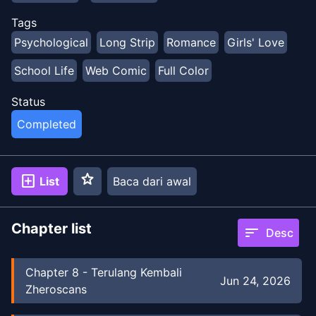
Tags
Psychological
Long Strip
Romance
Girls' Love
School Life
Web Comic
Full Color
Status
Completed
star
add_box
List
Baca dari awal
Chapter list
sort
Desc
Chapter
8
-
Terulang Kembali
Jun 24, 2026
Zheroscans