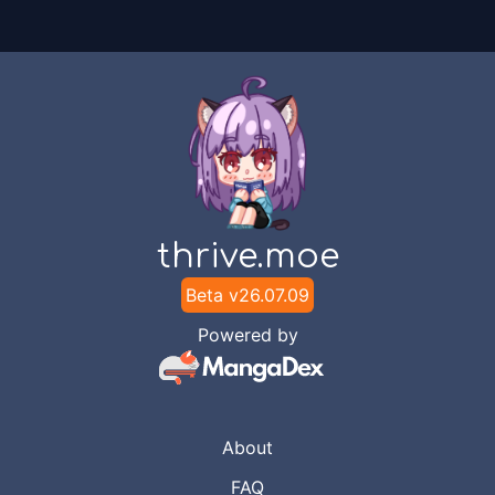
thrive.moe
Beta v
26.07.09
Powered by
About
FAQ