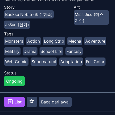
manusia sebagai pemenangnya. Tetapi ketika seorang
Story
Art
psyker dengan kemampuan untuk melihat masa depan
Baeksu Noble (백수귀족)
Miss Jisu (미스
meramalkan bahwa naga akan kembali dalam 15
지수)
tahun, orang-orang mendirikan Ark, sebuah fasilitas
J-Sun (현가)
untuk melatih anak-anak yang lahir dengan
Tags
kemampuan psikis untuk mempersiapkan perang
Monsters
Action
Long Strip
Mecha
Adventure
terakhir umat manusia. Hanya ada tiga tahun tersisa
sampai perang yang dinubuatkan. Apa yang akan
Military
Drama
School Life
Fantasy
terjadi selanjutnya?!
Web Comic
Supernatural
Adaptation
Full Color
Status
Ongoing
star
add_box
List
Baca dari awal