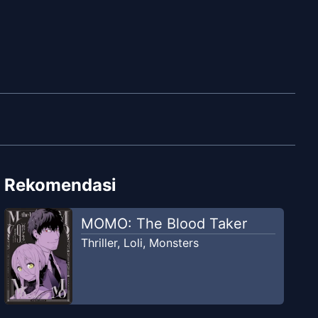
Rekomendasi
MOMO: The Blood Taker
Thriller
,
Loli
,
Monsters