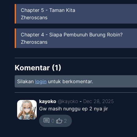
Chapter
5
-
Taman Kita
Zheroscans
Chapter
4
-
Siapa Pembunuh Burung Robin?
Zheroscans
Chapter
3
-
Terbagi
Komentar (
Zheroscans
1
)
Silakan
login
untuk berkomentar.
Chapter
2
-
Pengakuan
Unknown
kayoko
@
kayoko
-
Dec 28, 2025
Chapter
2
-
Pengakuan
Gw masih nunggu ep 2 nya jir
Zheroscans
thumb_up
comment
0
2
Chapter
1
-
Taman Rahasia