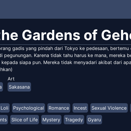
 the Gardens of Ge
orang gadis yang pindah dari Tokyo ke pedesaan, bertemu 
 di pegunungan. Karena tidak tahu harus ke mana, mereka be
 kepada siapa pun. Mereka tidak menyadari akibat dari apa 
ahkan)
Art
a
Sakasana
Loli
Psychological
Romance
Incest
Sexual Violence
nts
Slice of Life
Mystery
Tragedy
Gyaru