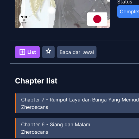
Status
Comple
star
add_box
List
Baca dari awal
Chapter list
Chapter
7
-
Rumput Layu dan Bunga Yang Memud
Zheroscans
Chapter
6
-
Siang dan Malam
Zheroscans