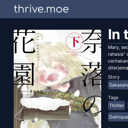
thrive.moe
In
Mary, se
rahasia"
ceritakan
diterjem
Story
Sakasan
Tags
Thriller
Delinque