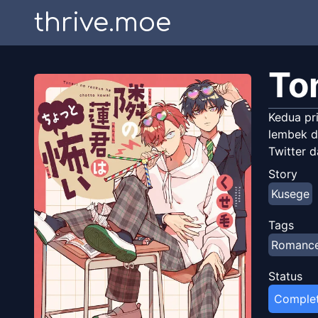
thrive.moe
To
Kedua pri
lembek d
Twitter 
Story
Kusege
Tags
Romanc
Status
Comple