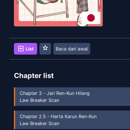
star
add_box
List
Baca dari awal
Chapter list
Chapter
3
-
Jari Ren-Kun Hilang
Law Breaker Scan
Chapter
2.5
-
Harta Karun Ren-Kun
Law Breaker Scan