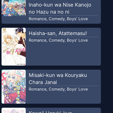
Inaho-kun wa Nise Kanojo
no Hazu na no ni
Romance
,
Comedy
,
Boys' Love
Haisha-san, Atattemasu!
Romance
,
Comedy
,
Boys' Love
Misaki-kun wa Kouryaku
Chara Janai
Romance
,
Comedy
,
Boys' Love