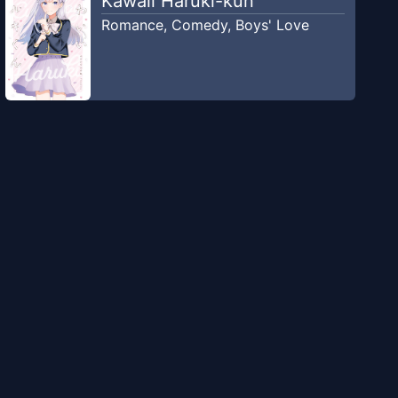
Kawaii Haruki-kun
Romance
,
Comedy
,
Boys' Love