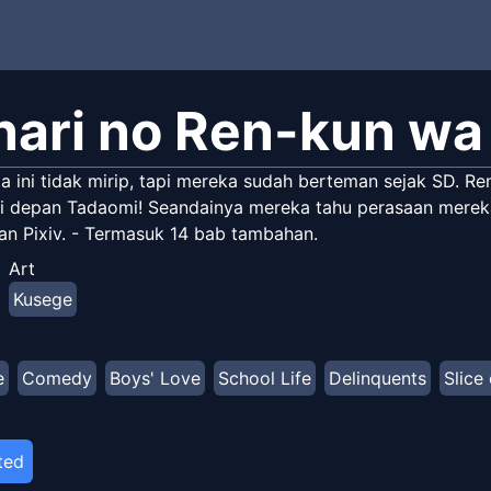
nari no Ren-kun wa
a ini tidak mirip, tapi mereka sudah berteman sejak SD. Ren
i depan Tadaomi! Seandainya mereka tahu perasaan mereka sa
dan Pixiv. - Termasuk 14 bab tambahan.
Art
Kusege
e
Comedy
Boys' Love
School Life
Delinquents
Slice 
ted