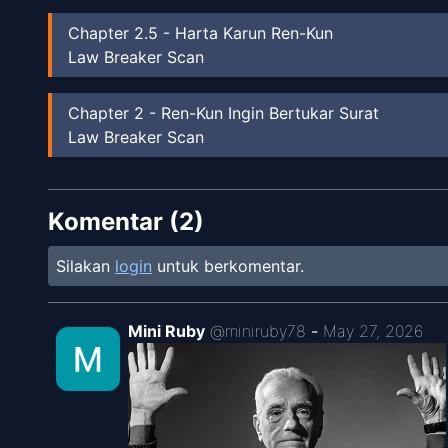
Chapter
2.5
-
Harta Karun Ren-Kun
Law Breaker Scan
Chapter
2
-
Ren-Kun Ingin Bertukar Surat
Law Breaker Scan
Chapter
1
-
Teman Sekelas Ku Ren-Kun Agak Men
Komentar (
Law Breaker Scan
2
)
Silakan
login
untuk berkomentar.
Mini Ruby
@
miniruby78
-
May 27, 2026