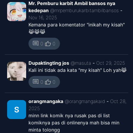
Mr. Pemburu karbit Ambil bansos nya
kedepan
@
mrpemburukarbitambilbansos
-
Nov 16, 2025
Kemana para komentator "inikah my kisah"
😹😹😹
thumb_up
comment
0
0
Dupaktingting jos
@
masuta
-
Oct 29, 2025
Kali ini tidak ada kata "my kisah" Loh yah😹
thumb_up
comment
0
0
orangmangaka
@
orangmangakaid
-
Oct 28,
2025
minn link komik nya rusak pas di list
komiknya pas di onlinenya mah bisa min
minta tolongg