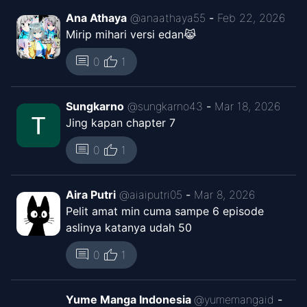
Chapter
1
Oct 14, 2025
Ana Athaya
@
anaathaya55
-
Feb 22, 2026
Riven Tl Manga Indo
Mirip mihari versi edan😹
thumb_up
comment
0
1
Sungkarno
@
sungkarno43
-
Mar 18, 2026
Jing kapan chapter 7
thumb_up
comment
0
1
Aira Putri
@
aiaiputri05
-
Mar 8, 2026
Pelit amat min cuma sampe 6 episode
aslinya katanya udah 50
thumb_up
comment
0
1
Yume Manga Indonesia
@
yumemangaid
-