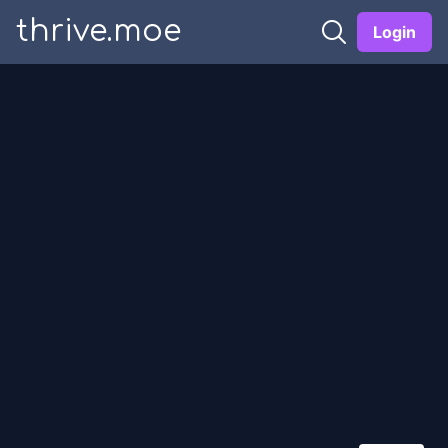
thrive.moe
Login