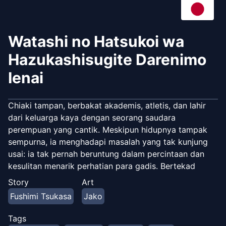
Watashi no Hatsukoi wa
Hazukashisugite Darenimo
Ienai
Chiaki tampan, berbakat akademis, atletis, dan lahir
dari keluarga kaya dengan seorang saudara
perempuan yang cantik. Meskipun hidupnya tampak
sempurna, ia menghadapi masalah yang tak kunjung
usai: ia tak pernah beruntung dalam percintaan dan
kesulitan menarik perhatian para gadis. Bertekad
untuk mengubah keadaan di SMA, ia terbangun di
Story
Art
suatu pagi dan mendapati transformasi yang
Fushimi Tsukasa
Jako
mengejutkan—ia telah berubah menjadi seorang gadis!
Ia terkejut mengetahui bahwa ia telah kehilangan
Tags