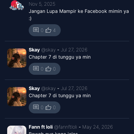
Nov 5, 2025
Jangan Lupa Mampir ke Facebook mimin ya
:)
thumb_up
comment
0
4
Skay
@
skay
-
Jul 27, 2026
Chapter 7 di tunggu ya min
thumb_up
comment
0
0
Skay
@
skay
-
Jul 27, 2026
Chapter 7 di tunggu ya min
thumb_up
comment
0
0
Fann ft loli
@
fannftloli
-
May 24, 2026