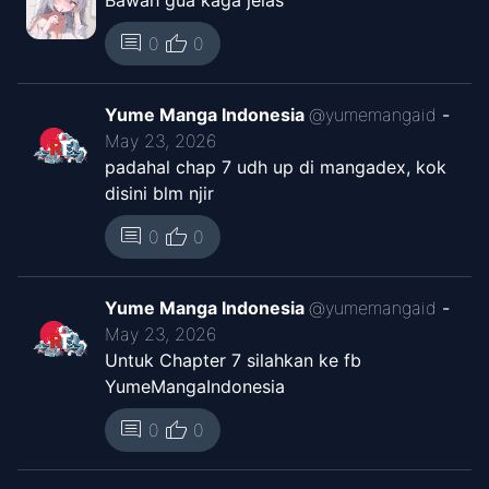
Bawah gua kaga jelas
thumb_up
comment
0
0
Yume Manga Indonesia
@
yumemangaid
-
May 23, 2026
padahal chap 7 udh up di mangadex, kok
disini blm njir
thumb_up
comment
0
0
Yume Manga Indonesia
@
yumemangaid
-
May 23, 2026
Untuk Chapter 7 silahkan ke fb
YumeMangaIndonesia
thumb_up
comment
0
0