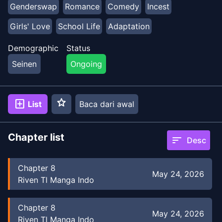
penampilan yang begitu ia banggakan, tetapi ketika ia
Genderswap
Romance
Comedy
Incest
bercermin, ia melihat seorang gadis yang sangat
manis di pantulannya. Ia segera memamerkannya
Girls' Love
School Life
Adaptation
kepada saudara kembarnya, Kaede, yang kebetulan
sangat populer di kalangan para gadis, tetapi ada juga
Demographic
Status
sesuatu yang sangat aneh terjadi padanya... (Sumber:
Seinen
Ongoing
Kadokawa, terjemahan)
star
add_box
List
Baca dari awal
Chapter list
sort
Desc
Chapter
8
May 24, 2026
Riven Tl Manga Indo
Chapter
8
May 24, 2026
Riven Tl Manga Indo