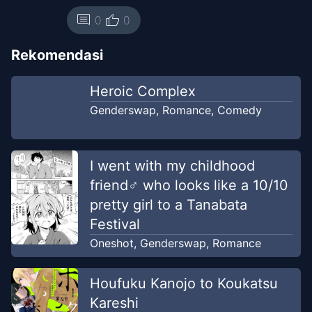
thumb_up
comment
0
0
Rekomendasi
Heroic Complex
Genderswap
,
Romance
,
Comedy
I went with my childhood
friend♂ who looks like a 10/10
pretty girl to a Tanabata
Festival
Oneshot
,
Genderswap
,
Romance
Houfuku Kanojo to Koukatsu
Kareshi