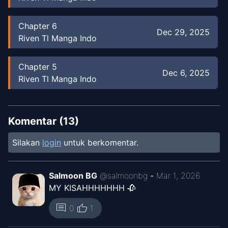
Chapter
6
Dec 29, 2025
Riven Tl Manga Indo
Chapter
5
Dec 6, 2025
Riven Tl Manga Indo
Chapter
4
Nov 19, 2025
Riven Tl Manga Indo
Komentar (
13
)
Silakan
login
untuk berkomentar.
Chapter
3
Nov 4, 2025
Riven Tl Manga Indo
Salmoon BG
@
salmoonbg
-
Mar 1, 2026
MY KISAHHHHHHH 🥀
Chapter
2
Oct 26, 2025
Riven Tl Manga Indo
thumb_up
comment
0
1