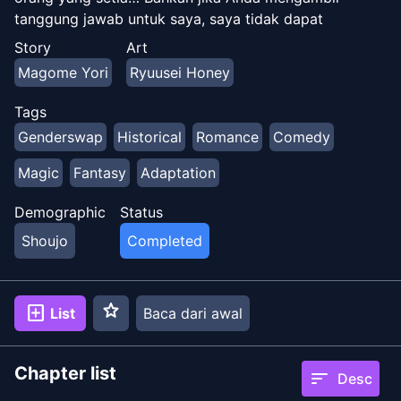
tanggung jawab untuk saya, saya tidak dapat
menerima lamaran itu! Kisah cinta yang menggila
Story
Art
antara seorang pangeran yang menyusahkan dan
Magome Yori
Ryuusei Honey
pengiring kambing hitamnya!
Tags
Genderswap
Historical
Romance
Comedy
Magic
Fantasy
Adaptation
Demographic
Status
Shoujo
Completed
star
add_box
List
Baca dari awal
Chapter list
sort
Desc