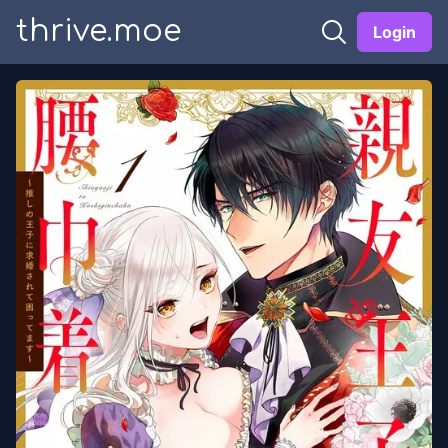
thrive.moe
Login