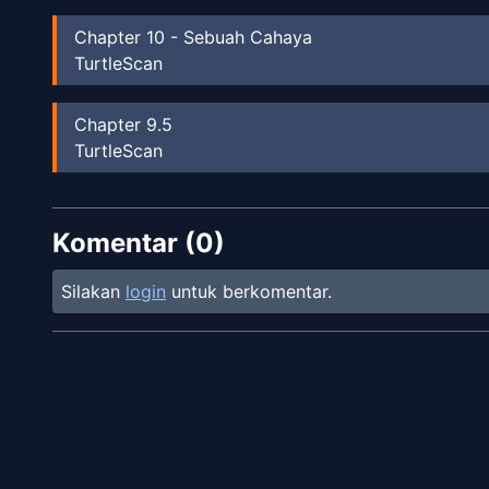
Chapter
10
-
Sebuah Cahaya
TurtleScan
Chapter
9.5
TurtleScan
Chapter
9
-
Saling Menghadapi
Komentar (
TurtleScan
0
)
Silakan
login
untuk berkomentar.
Chapter
8
-
Membuka Segel Itu
TurtleScan
Chapter
7
RRScans
Chapter
6