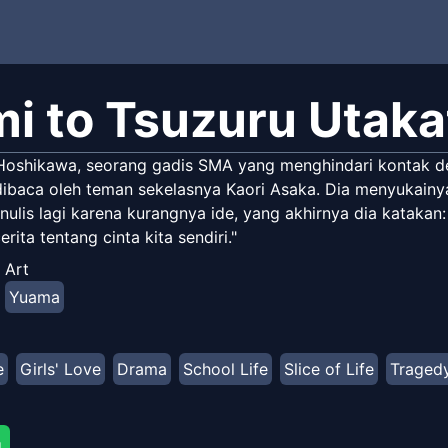
mi to Tsuzuru Utaka
Hoshikawa, seorang gadis SMA yang menghindari kontak den
dibaca oleh teman sekelasnya Kaori Asaka. Dia menyukainy
ulis lagi karena kurangnya ide, yang akhirnya dia katakan:
erita tentang cinta kita sendiri."
Art
Yuama
e
Girls' Love
Drama
School Life
Slice of Life
Traged
g