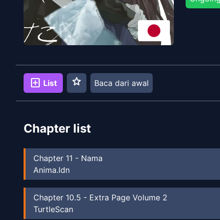
star
add_box
List
Baca dari awal
Chapter list
Chapter
11
-
Nama
Anima.Idn
Chapter
10.5
-
Extra Page Volume 2
TurtleScan