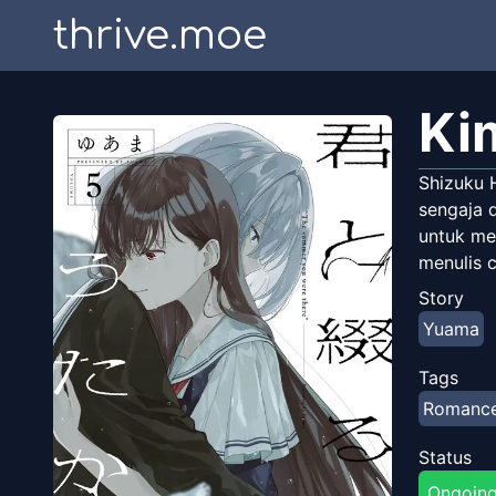
thrive.moe
Ki
Shizuku 
sengaja 
untuk men
menulis c
Story
Yuama
Tags
Romanc
Status
Ongoin