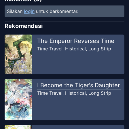
Silakan
login
untuk berkomentar.
Chapter
36
Jan 17, 2021
Sella Scanslation
Rekomendasi
Chapter
35
The Emperor Reverses Time
Jan 17, 2021
Sella Scanslation
Time Travel
,
Historical
,
Long Strip
Chapter
34
Jan 17, 2021
Sella Scanslation
Chapter
33
I Become the Tiger's Daughter
Jan 17, 2021
Sella Scanslation
Time Travel
,
Historical
,
Long Strip
Chapter
32
Jan 17, 2021
Sella Scanslation