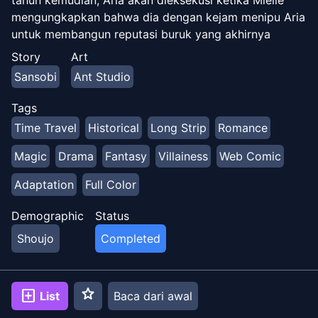
tahun kemudian, Aria akan dieksekusi ketika Mielle
mengungkapkan bahwa dia dengan kejam menipu Aria
untuk membangun reputasi buruk yang akhirnya
membuatnya dipermalukan. Sama seperti Aria yang
Story
Art
sangat berharap dia bisa mengubah takdirnya, dia
Sansobi
Ant Studio
melihat jam pasir aneh yang membawanya kembali ke
masa lalu. Sekarang Aria dapat menghancurkan Mielle
Tags
dengan menggunakan taktiknya sendiri untuk
Time Travel
Historical
Long Strip
Romance
melawannya. Seperti penjahat sejati. Kekuatan jam
pasir ada di pihaknya... Bisakah Aria Mielle benar-
Magic
Drama
Fantasy
Villainess
Web Comic
benar mengambil semuanya, atau akankah
Adaptation
Full Color
tindakannya mengubah masa lalu dengan cara yang
bahkan tidak bisa dia bayangkan? Komik untuk novel
Demographic
Status
hit.
Shoujo
Completed
star
add_box
List
Baca dari awal