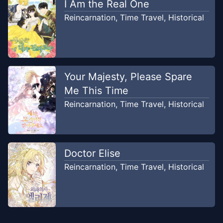
Chapter
31
I Am the Real One
Jan 17, 2021
Sella Scanslation
Reincarnation
,
Time Travel
,
Historical
Chapter
30
Jan 17, 2021
Sella Scanslation
Your Majesty, Please Spare
Chapter
29
Jan 17, 2021
Me This Time
Sella Scanslation
Reincarnation
,
Time Travel
,
Historical
Chapter
28
Jan 17, 2021
Sella Scanslation
Doctor Elise
Chapter
27
Jan 17, 2021
Reincarnation
,
Time Travel
,
Historical
Sella Scanslation
Chapter
26
Jan 17, 2021
Sella Scanslation