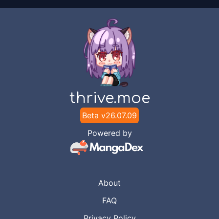
Chapter
25
Jan 17, 2021
Sella Scanslation
Chapter
24
Nov 17, 2020
Sella Scanslation
Chapter
23
thrive.moe
Nov 17, 2020
Sella Scanslation
Beta v
26.07.09
Powered by
Chapter
22
Nov 17, 2020
Sella Scanslation
Chapter
21
Nov 17, 2020
About
Sella Scanslation
FAQ
Chapter
20
Privacy Policy
Nov 17, 2020