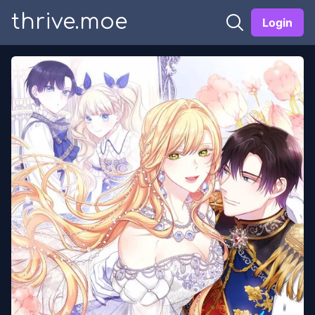
thrive.moe
Login