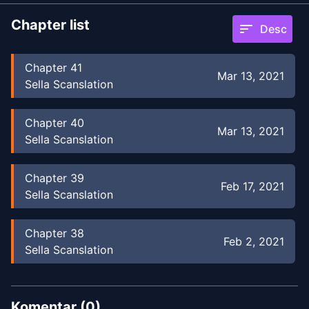
Chapter list
sort
Desc
Chapter
41
Mar 13, 2021
Sella Scanslation
Chapter
40
Mar 13, 2021
Sella Scanslation
Chapter
39
Feb 17, 2021
Sella Scanslation
Chapter
38
Feb 2, 2021
Sella Scanslation
Chapter
37
Jan 26, 2021
Sella Scanslation
Komentar (
0
)