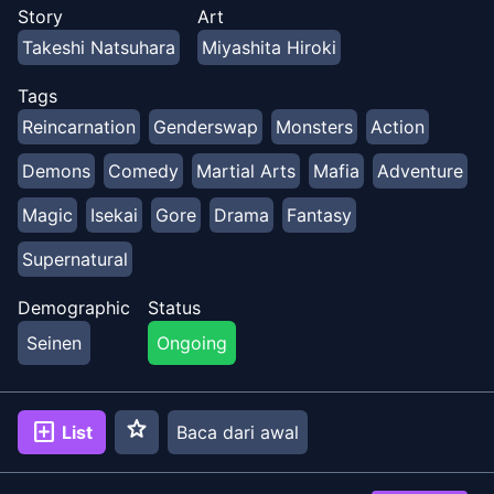
Story
Art
Takeshi Natsuhara
Miyashita Hiroki
Tags
Reincarnation
Genderswap
Monsters
Action
Demons
Comedy
Martial Arts
Mafia
Adventure
Magic
Isekai
Gore
Drama
Fantasy
Supernatural
Demographic
Status
Seinen
Ongoing
star
add_box
List
Baca dari awal