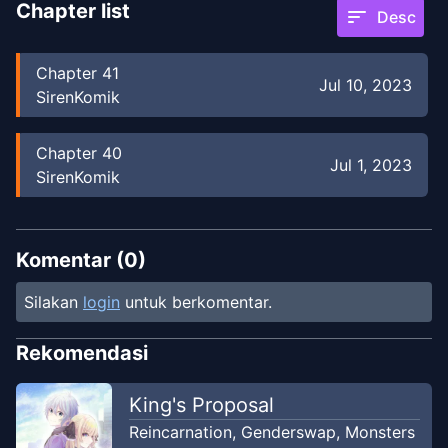
Chapter list
sort
Desc
Chapter
41
Jul 10, 2023
SirenKomik
Chapter
40
Jul 1, 2023
SirenKomik
Komentar (
0
)
Silakan
login
untuk berkomentar.
Rekomendasi
King's Proposal
Reincarnation
,
Genderswap
,
Monsters