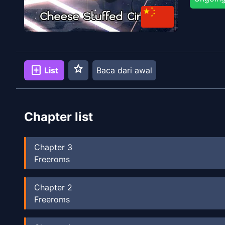
star
add_box
List
Baca dari awal
Chapter list
Chapter
3
Freeroms
Chapter
2
Freeroms