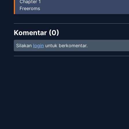
Chapter
1
Freeroms
Komentar (
0
)
Silakan
login
untuk berkomentar.