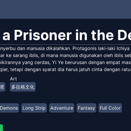
m a Prisoner in the
nyerbu dan manusia dikalahkan. Protagonis laki-laki Ichiy
ar ke sarang iblis, di mana manusia digunakan oleh iblis 
ikirannya yang cerdas, Yi Ye berurusan dengan empat mast
qier, tetapi dengan syarat dia harus jatuh cinta dengan rat
Art
渣
多拉格文化
Demons
Long Strip
Adventure
Fantasy
Full Color
g