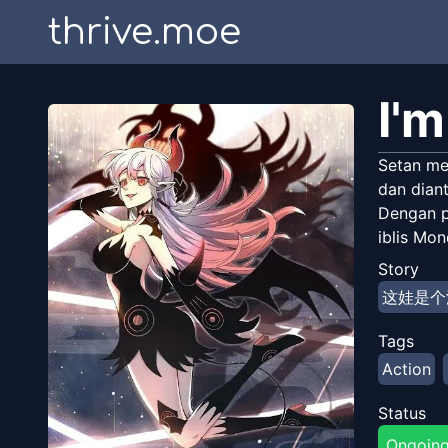
thrive.moe
I'
Setan me
dan diant
Dengan p
iblis Mon
Story
这娃是个
Tags
Action
Status
Ongoin