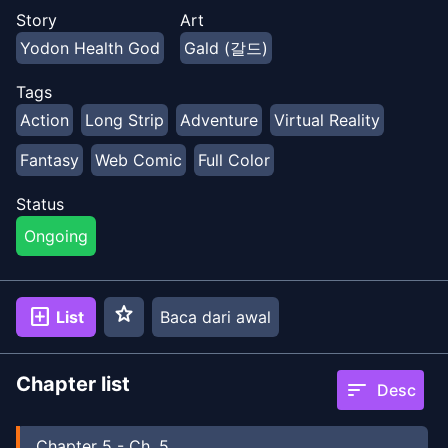
Kwon Young-min… Tentu saja, dia adalah pemain yang
Story
Art
hebat. Tapi dia tidak akan sampai ke saga terakhir.”
Yodon Health God
Gald (갈드)
"Apa? Lihat orang ini!” Youngmin, yang dipukul dengan
“Kamu buruk dalam game,” akhirnya tidak bisa
Tags
menolak dan mulai memainkan game virtual reality,
Action
Long Strip
Adventure
Virtual Reality
Final Saga… “Apa-apaan ini? Oh! Saya tidak tahu, coba
saja sekarang. Kurangnya informasi, pengalaman, dan
Fantasy
Web Comic
Full Color
pengetahuan dasar, Youngmin mulai bermain game
secara membabi buta… “Jika tubuhmu kuat, pikiranmu
Status
tenang,” mempraktekkan keyakinan ini, Youngmin
Ongoing
mulai hidup sebagai “Lian” di Final Saga dan tumbuh
lebih kuat dari tanah ke atas!
star
add_box
List
Baca dari awal
Chapter list
sort
Desc
Chapter
5
-
Ch. 5