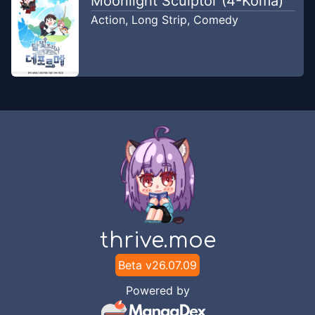
Moonlight Sculptor (4-Koma)
Action
,
Long Strip
,
Comedy
thrive.moe
Beta v
26.07.09
Powered by