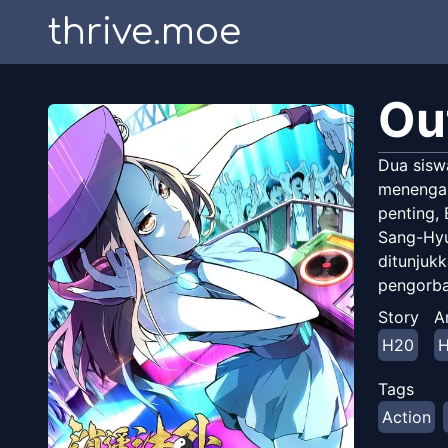
thrive.moe
Ou
Dua sisw
menengah
penting,
Sang-Hyu
ditunjuk
pengorba
Story
A
H20
Tags
Action