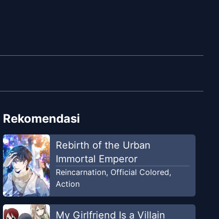
Rekomendasi
Rebirth of the Urban
Immortal Emperor
Reincarnation
,
Official Colored
,
Action
My Girlfriend Is a Villain