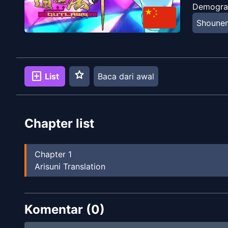
Demogra
Shoune
star
add_box
List
Baca dari awal
Chapter list
Chapter
1
Arisuni Translation
Komentar (
0
)