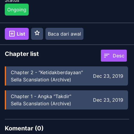
Ongoing
star
add_box
List
Baca dari awal
Chapter list
sort
Desc
Chapter
2
-
"Ketidakberdayaan"
Dec 23, 2019
Sella Scanslation (Archive)
Chapter
1
-
Angka "Takdir"
Dec 23, 2019
Sella Scanslation (Archive)
Komentar (
0
)