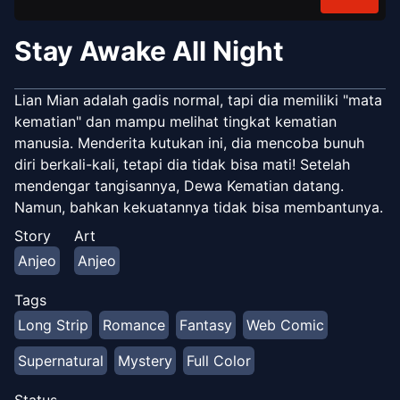
Stay Awake All Night
Lian Mian adalah gadis normal, tapi dia memiliki "mata
kematian" dan mampu melihat tingkat kematian
manusia. Menderita kutukan ini, dia mencoba bunuh
diri berkali-kali, tetapi dia tidak bisa mati! Setelah
mendengar tangisannya, Dewa Kematian datang.
Namun, bahkan kekuatannya tidak bisa membantunya.
Percikan macam apa yang akan dimulai antara gadis
Story
Art
yang ingin mati dan Dewa Kematian yang akan
Anjeo
Anjeo
membunuhnya? Rahasia apa yang tersembunyi di balik
kekuatan gadis itu? Bisakah dia menahan godaan maut
Tags
untuk berdansa dengan Dewa Kematian...?
Long Strip
Romance
Fantasy
Web Comic
Supernatural
Mystery
Full Color
Status