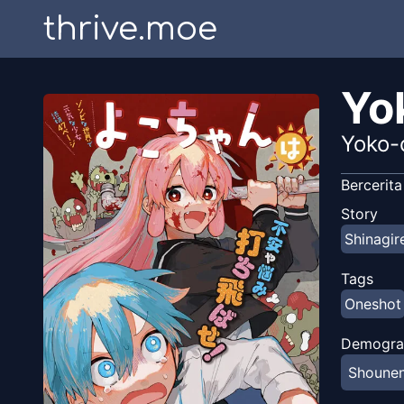
thrive.moe
Yok
Yoko-
Bercerita
Story
Shinagir
Tags
Oneshot
Demogra
Shoune