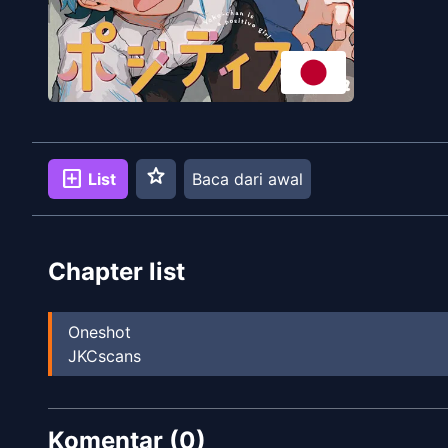
star
add_box
List
Baca dari awal
Chapter list
Oneshot
JKCscans
Komentar (
0
)