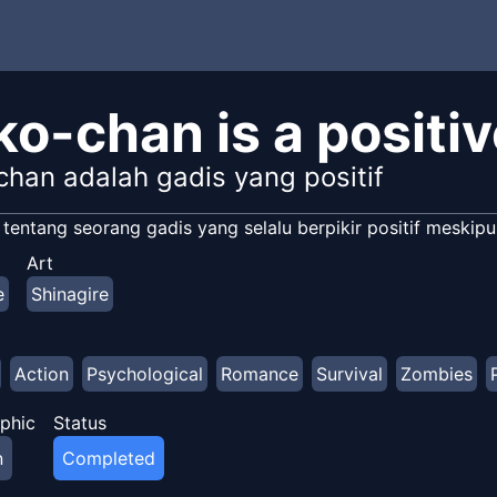
o-chan is a positive
chan adalah gadis yang positif
 tentang seorang gadis yang selalu berpikir positif meski
Art
e
Shinagire
Action
Psychological
Romance
Survival
Zombies
phic
Status
n
Completed