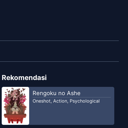
Rekomendasi
Rengoku no Ashe
Oneshot
,
Action
,
Psychological