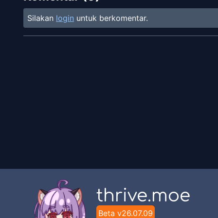
Silakan
login
untuk berkomentar.
thrive.moe
Beta v
26.07.09