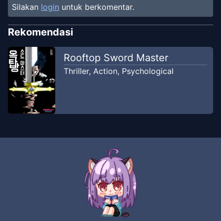
Silakan
login
untuk berkomentar.
Chapter
55
Jul 11, 2019
Komik Station
Rekomendasi
Chapter
54
Rooftop Sword Master
Jul 6, 2019
Komik Station
Thriller
,
Action
,
Psychological
Chapter
53
Jul 3, 2019
Komik Station
Chapter
52
Jul 3, 2019
Komik Station
Chapter
51
Jul 3, 2019
Komik Station
Chapter
50
Jul 3, 2019