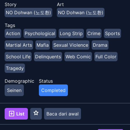
terbuang, memutuskan untuk membalas dendam
Story
Art
dengan bantuan kemampuan yang tidak pernah dia
NO Dohwan (노도환)
NO Dohwan (노도환)
ketahui keberadaannya.
Tags
Action
Psychological
Long Strip
Crime
Sports
Martial Arts
Mafia
Sexual Violence
Drama
School Life
Delinquents
Web Comic
Full Color
Tragedy
Demographic
Status
Seinen
Completed
star
add_box
List
Baca dari awal