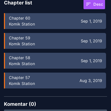
Chapter list
sort
Desc
Chapter
60
Sep 1, 2019
Komik Station
Chapter
59
Sep 1, 2019
Komik Station
Chapter
58
Sep 1, 2019
Komik Station
Chapter
57
Aug 3, 2019
Komik Station
Chapter
56
Jul 16, 2019
Komik Station
Komentar (
0
)