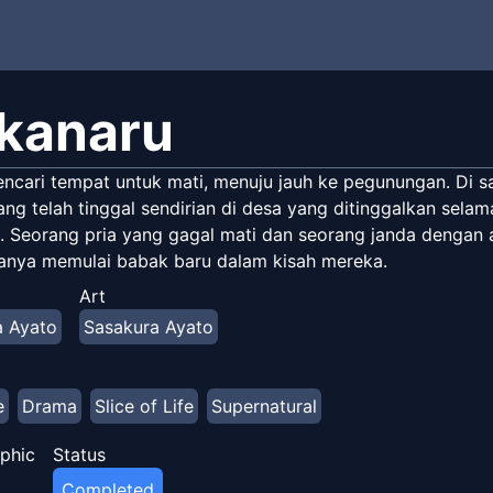
kanaru
encari tempat untuk mati, menuju jauh ke pegunungan. Di s
ng telah tinggal sendirian di desa yang ditinggalkan sela
. Seorang pria yang gagal mati dan seorang janda dengan a
uanya memulai babak baru dalam kisah mereka.
Art
a Ayato
Sasakura Ayato
e
Drama
Slice of Life
Supernatural
phic
Status
Completed