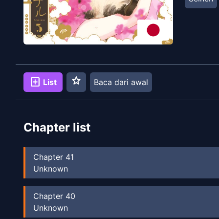
star
add_box
List
Baca dari awal
Chapter list
Chapter
41
Unknown
Chapter
40
Unknown