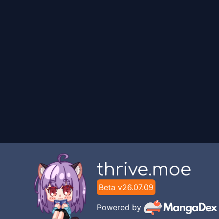
Unknown
Chapter
33
Unknown
Chapter
32
Unknown
Chapter
31
Unknown
Chapter
30
Unknown
thrive.moe
Beta v
26.07.09
Chapter
29.1
Unknown
Powered by