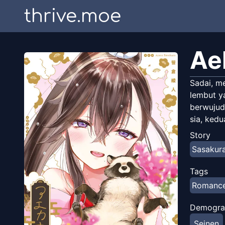
thrive.moe
Ae
Sadai, m
lembut ya
berwujud
sia, ked
Story
Sasakur
Tags
Romanc
Demogra
Seinen