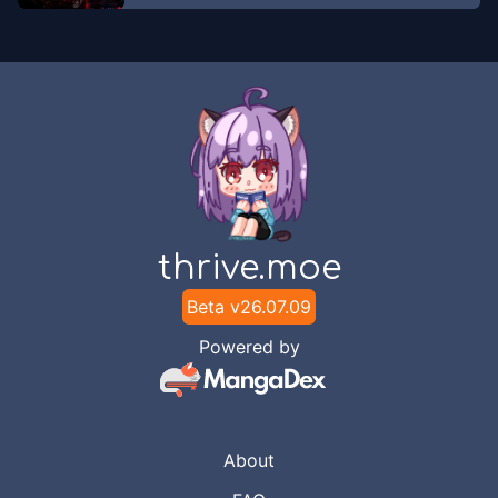
thrive.moe
Beta v
26.07.09
Powered by
About