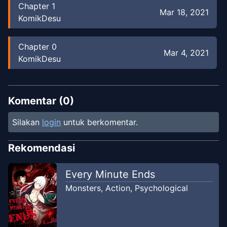
Chapter
1
Mar 18, 2021
KomikDesu
Chapter
0
Mar 4, 2021
KomikDesu
Komentar (
0
)
Silakan
login
untuk berkomentar.
Rekomendasi
Every Minute Ends
Monsters
,
Action
,
Psychological