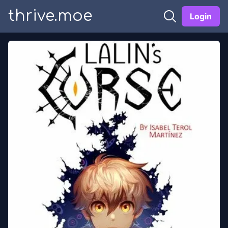
thrive.moe
Login