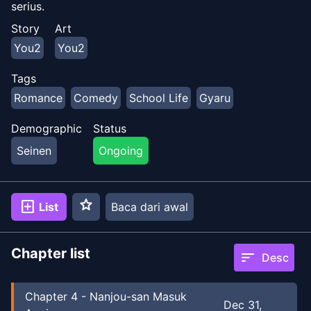
serius.
Story
Art
You2
You2
Tags
Romance
Comedy
School Life
Gyaru
Demographic
Status
Seinen
Ongoing
star
add_box
List
Baca dari awal
Chapter list
sort
Desc
Chapter
4
-
Nanjou-san Masuk
Dec 31,