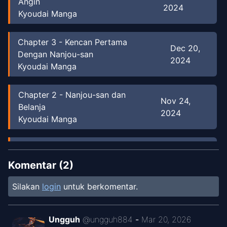
Angin
2024
Kyoudai Manga
Chapter
3
-
Kencan Pertama
Dec 20,
Dengan Nanjou-san
2024
Kyoudai Manga
Chapter
2
-
Nanjou-san dan
Nov 24,
Belanja
2024
Kyoudai Manga
Chapter
1
-
Nanjou-san dan Aku
Aug 27, 2024
Silently Translated
Komentar (
2
)
Silakan
login
untuk berkomentar.
Ungguh
@
ungguh884
-
Mar 20, 2026