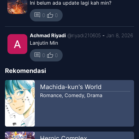
Ini belum ada update lagi kah min?
thumb_up
comment
0
0
Achmad Riyadi
@
riyadi210605
-
Jan 8, 2026
Lanjutin Min
thumb_up
comment
0
0
Rekomendasi
Machida-kun's World
Romance
,
Comedy
,
Drama
Heroic Complex