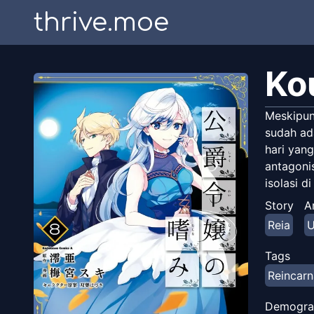
thrive.moe
Ko
Meskipun
sudah ad
hari yan
antagonis
isolasi d
Story
A
Reia
U
Tags
Reincarn
Demogra