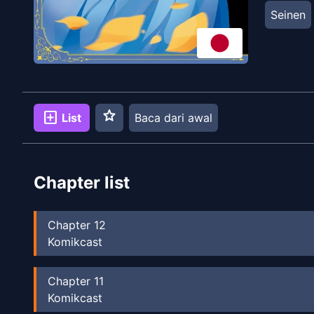
Seinen
star
add_box
List
Baca dari awal
Chapter list
Chapter
12
Komikcast
Chapter
11
Komikcast