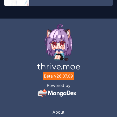
Chapter
8
-
Ngaku-Ngaku Dirinya
Dec 21,
Ksatria dan Ksatria Sungguhan
2022
Unknown
Chapter
7
-
Memproklamirkan Diri
Dec 21,
Ksatria, Natsuki Subaru
2022
Unknown
Chapter
6
-
Keinginan Penyihir
Dec 21,
thrive.moe
Berambut Perak
2022
Unknown
Beta v
26.07.09
Powered by
Chapter
5
-
Deklarasi Ideologi
Dec 14, 2022
Unknown
Chapter
4
-
Seleksi Kerajaan
About
Dec 14,
Dimulai