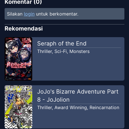
Chapter
18
-
Diujung
Komentar (
0
)
Mar 14,
Penghinaan
2023
Silakan
login
untuk berkomentar.
Unknown
Rekomendasi
Chapter
17
-
Pertemuan
Mar 2, 2023
Unknown
Seraph of the End
Thriller
,
Sci-Fi
,
Monsters
Chapter
16
-
Belum Jago dalam
Feb 19,
Bernegosiasi
2023
Unknown
Chapter
15
-
Kembali Ke
Feb 13,
Kenyataan
JoJo's Bizarre Adventure Part
2023
Unknown
8 - JoJolion
Thriller
,
Award Winning
,
Reincarnation
Chapter
14
-
Kemalasan
Jan 16, 2023
Unknown