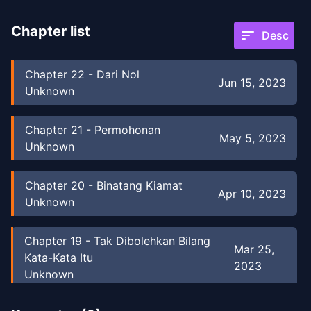
Chapter list
sort
Desc
Chapter
22
-
Dari Nol
Jun 15, 2023
Unknown
Chapter
21
-
Permohonan
May 5, 2023
Unknown
Chapter
20
-
Binatang Kiamat
Apr 10, 2023
Unknown
Chapter
19
-
Tak Dibolehkan Bilang
Mar 25,
Kata-Kata Itu
2023
Unknown