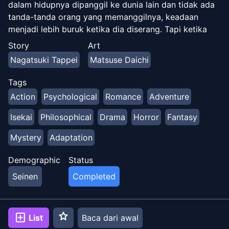
dalam hidupnya dipanggil ke dunia lain dan tidak ada
tanda-tanda orang yang memanggilnya, keadaan
menjadi lebih buruk ketika dia diserang. Tapi ketika
dia diselamatkan oleh seorang gadis misterius
Story
Art
berambut perak dengan seekor kucing peri, Subaru
Nagatsuki Tappei
Matsuse Daichi
bekerja sama dengan gadis itu untuk membalas budi.
Ketika mereka akhirnya berhasil mendapatkan
Tags
petunjuk, Subaru dan gadis itu diserang dan dibunuh
Action
Psychological
Romance
Adventure
oleh seseorang. Subaru kemudian terbangun di tempat
dia dipanggil dan menyadari kemampuan yang dia
Isekai
Philosophical
Drama
Horror
Fantasy
peroleh "Returns by Death" seorang anak laki-laki tak
Mystery
Adaptation
berdaya yang hanya memiliki kemampuan
memundurkan waktu dengan mati. Dan di luar
Demographic
Status
keputusasaan, bisakah dia menyelamatkan gadis itu
dari takdir kematian!
Seinen
Completed
star
add_box
List
Baca dari awal