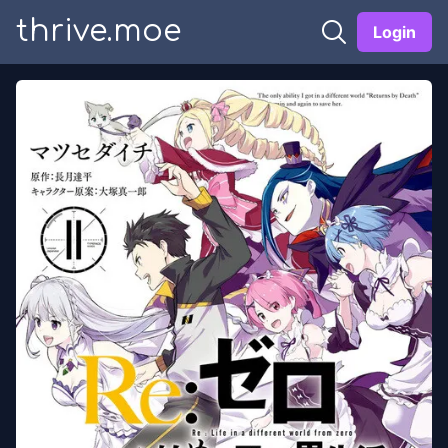
thrive.moe
Login