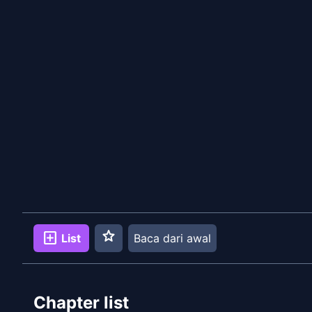
star
add_box
List
Baca dari awal
Chapter list