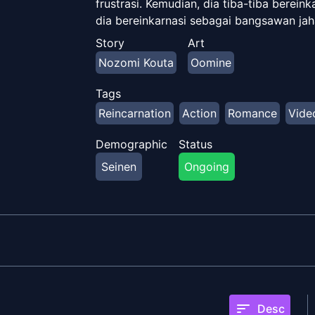
frustrasi. Kemudian, dia tiba-tiba berei
dia bereinkarnasi sebagai bangsawan jaha
Pria ini, yang tergila-gila dengan karak
Story
Art
menyelamatkan karakter ibu kesayangan
Nozomi Kouta
Oomine
yang penuh dengan wanita montok akan se
niconico](https://manga.nicovideo.jp/co
Tags
Reincarnation
Action
Romance
Vide
Demographic
Status
Seinen
Ongoing
sort
Desc