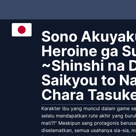
Sono Akuyak
Heroine ga S
~Shinshi na 
Saikyou to N
Chara Tasuk
Karakter ibu yang muncul dalam game s
selalu mendapatkan rute akhir yang buruk
mati?!" Meskipun sang protagonis berus
diselamatkan, semua usahanya sia-sia, 