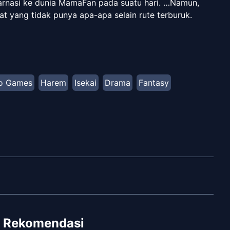
nkarnasi ke dunia MamaFan pada suatu hari. …Namun,
t yang tidak punya apa-apa selain rute terburuk.
ter ibu — hari-harinya yang memuaskan dalam
nya dan perjalanannya untuk menciptakan haremnya
gera dimulai! ___ **Alt Official Raw:** [Manga
mic/71300)
o Games
Harem
Isekai
Drama
Fantasy
Rekomendasi