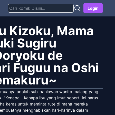
Login
u Kizoku, Mama
uki Sugiru
Doryoku de
ari Fuguu na Oshi
emakuru~
emuanya adalah sub-pahlawan wanita malang yang
. "Kenapa... Kenapa ibu yang imut seperti ini harus
aha keras untuk meminta rute di mana mereka
membuatnya menghabiskan hari-harinya dalam