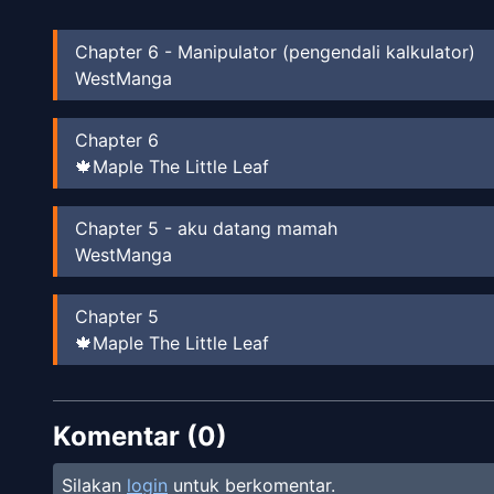
Chapter
6
-
Manipulator (pengendali kalkulator)
WestManga
Chapter
6
🍁Maple The Little Leaf
Chapter
5
-
aku datang mamah
WestManga
Chapter
5
🍁Maple The Little Leaf
Chapter
4
-
Menyelamatkan mamah
Komentar (
WestManga
0
)
Silakan
login
untuk berkomentar.
Chapter
4