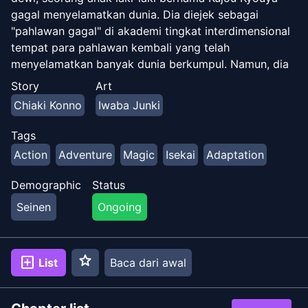
gagal menyelamatkan dunia. Dia diejek sebagai
"pahlawan gagal" di akademi tingkat interdimensional
tempat para pahlawan kembali yang telah
menyelamatkan banyak dunia berkumpul. Namun, dia
menjadi pahlawan terkuat dan terunik, setelah berlatih
Story
Art
selama 30.000 tahun di dunia lain bersama raja iblis
Chiaki Konno
Iwaba Junki
paling jahat, Felice, yang telah menghancurkan 3.000
dunia! Sekarang skill unik Kyouya sangat kuat bahkan
Tags
tidak bisa dikalahkan oleh hero terkuat sekalipun!
Action
Adventure
Magic
Isekai
Adaptation
Legenda anak laki-laki yang dilatih oleh raja iblis
paling jahat, dimulai!
Demographic
Status
Seinen
Ongoing
star
add_box
List
Baca dari awal