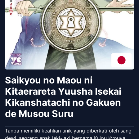
Saikyou no Maou ni
Kitaerareta Yuusha Isekai
Kikanshatachi no Gakuen
de Musou Suru
Tanpa memiliki keahlian unik yang diberkati oleh sang
dewi, seorang anak laki-laki bernama Kujou Kyouya