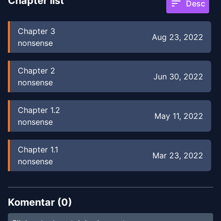
Chapter list
sort
Desc
Chapter
3
Aug 23, 2022
nonsense
Chapter
2
Jun 30, 2022
nonsense
Chapter
1.2
May 11, 2022
nonsense
Chapter
1.1
Mar 23, 2022
nonsense
Komentar (
0
)