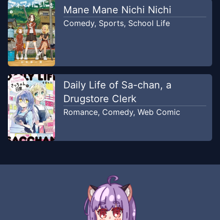
Mane Mane Nichi Nichi
Chapter
28
-
Kamu
Jul 1, 2018
KumahaUwingWeLahk.
Comedy
,
Sports
,
School Life
Chapter
27
-
Mengawal
Jul 1, 2018
KumahaUwingWeLahk.
Daily Life of Sa-chan, a
Chapter
26
-
Sadar
Jul 1, 2018
Drugstore Clerk
KumahaUwingWeLahk.
Romance
,
Comedy
,
Web Comic
Chapter
25
-
Masalah Besar
Jun 21, 2018
KumahaUwingWeLahk.
Chapter
24
-
Masalah
Jun 21, 2018
KumahaUwingWeLahk.
Chapter
23
-
Peringatan
Jun 21,
Serangga