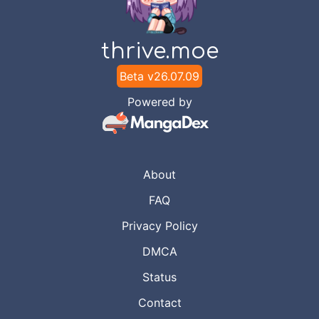
2018
KumahaUwingWeLahk.
thrive.moe
Chapter
22
-
Semoga beruntung
Jun 21, 2018
KumahaUwingWeLahk.
Beta v
26.07.09
Powered by
Chapter
21
-
Wanita Pengiris
Jun 21,
Daging Tipis-tipis
2018
KumahaUwingWeLahk.
About
Chapter
20
-
ツ
Jun 19, 2018
FAQ
KumahaUwingWeLahk.
Privacy Policy
Chapter
19
-
Lisensi
Jun 19, 2018
DMCA
KumahaUwingWeLahk.
Status
Chapter
18
-
Mengendarai
Contact
Jun 19, 2018
KumahaUwingWeLahk.