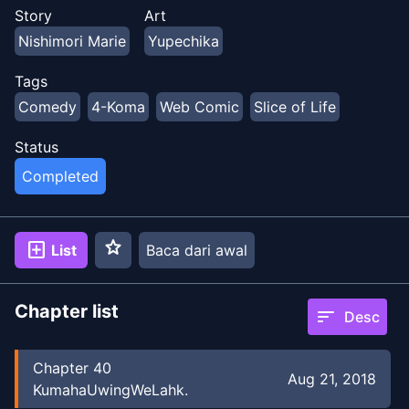
teman sekamar baru: seorang wanita Arab Saudi
Story
Art
bernama Nada! Mereka mungkin memiliki kebiasaan
Nishimori Marie
Yupechika
yang berbeda, tetapi melalui rasa saling menghormati–
dan petualangan kocak dalam kehidupan sehari-hari–
Tags
Satoko dan Nada membuktikan bahwa persahabatan
Comedy
4-Koma
Web Comic
Slice of Life
tidak mengenal batas.
Status
Completed
star
add_box
List
Baca dari awal
Chapter list
sort
Desc
Chapter
40
Aug 21, 2018
KumahaUwingWeLahk.