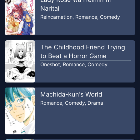
KumahaUwingWeLahk.
Naritai
Reincarnation
,
Romance
,
Comedy
Chapter
33
Jul 8, 2018
KumahaUwingWeLahk.
Chapter
32
The Childhood Friend Trying
Jul 8, 2018
KumahaUwingWeLahk.
to Beat a Horror Game
Oneshot
,
Romance
,
Comedy
Chapter
31
Jul 8, 2018
KumahaUwingWeLahk.
Machida-kun's World
Chapter
30
Jul 1, 2018
Romance
,
Comedy
,
Drama
KumahaUwingWeLahk.
Chapter
29
Jul 1, 2018
KumahaUwingWeLahk.