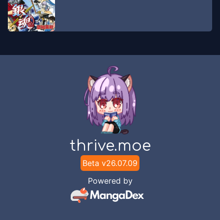
CampManga
Chapter
20
-
Hari ke-20
Aug 2,
Doppo Ginkaku - 独歩吟客
2022
Translation
Chapter
19
-
Hari ke-19
Jan 17, 2021
CampManga
Chapter
19
-
Hari ke-19
Aug 2,
Doppo Ginkaku - 独歩吟客
2022
thrive.moe
Translation
Beta v
26.07.09
Chapter
18
-
Hari ke-18
Aug 2,
Powered by
Doppo Ginkaku - 独歩吟客
2022
Translation