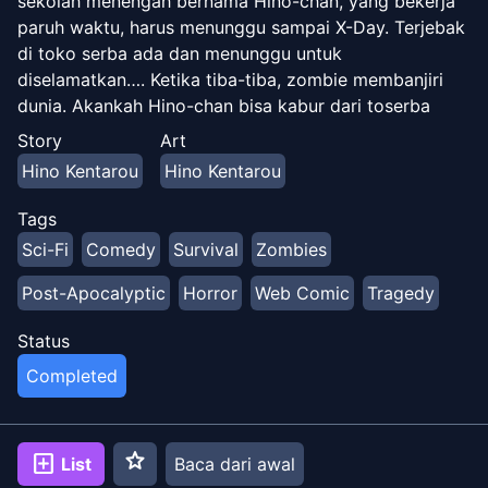
sekolah menengah bernama Hino-chan, yang bekerja
paruh waktu, harus menunggu sampai X-Day. Terjebak
di toko serba ada dan menunggu untuk
diselamatkan…. Ketika tiba-tiba, zombie membanjiri
dunia. Akankah Hino-chan bisa kabur dari toserba
sebelum makanan dan perbekalan habis!? - [Twitter
Story
Art
Penulis](https://twitter.com/nanasamib) - [Pixiv
Hino Kentarou
Hino Kentarou
Penulis](https://www.pixiv.net/en/users/20057656)
Tags
Sci-Fi
Comedy
Survival
Zombies
Post-Apocalyptic
Horror
Web Comic
Tragedy
Status
Completed
star
add_box
List
Baca dari awal