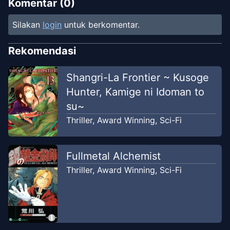
CampManga
Komentar (
0
)
Silakan
login
untuk berkomentar.
Chapter
25
-
Hari ke-25
Jan 17, 2021
CampManga
Rekomendasi
Chapter
24
-
Hari ke-24
Shangri-La Frontier ~ Kusoge
Aug 2,
Doppo Ginkaku - 独歩吟客
2022
Hunter, Kamige ni Idoman to
Translation
su~
Thriller
,
Award Winning
,
Sci-Fi
Chapter
24
-
Hari ke-24
Jan 17, 2021
CampManga
Fullmetal Alchemist
Chapter
23
-
Hari ke-23
Thriller
,
Award Winning
,
Sci-Fi
Jan 17, 2021
CampManga
Chapter
23
-
Hari ke-23
Aug 2,
Doppo Ginkaku - 独歩吟客
2022