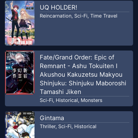
Translation
UQ HOLDER!
Reincarnation
,
Sci-Fi
,
Time Travel
Chapter
22
-
Hari ke-22
Aug 2,
Doppo Ginkaku - 独歩吟客
2022
Translation
Chapter
22
-
Hari ke-22
Jan 17, 2021
Fate/Grand Order: Epic of
CampManga
Remnant - Ashu Tokuiten I
Akushou Kakuzetsu Makyou
Chapter
21
-
Hari ke-21
Jan 17, 2021
CampManga
Shinjuku: Shinjuku Maboroshi
Tamashi Jiken
Chapter
21
-
Hari ke-21
Sci-Fi
,
Historical
,
Monsters
Aug 2,
Doppo Ginkaku - 独歩吟客
2022
Translation
Gintama
Thriller
,
Sci-Fi
,
Historical
Chapter
20
-
Hari ke-20
Jan 17, 2021