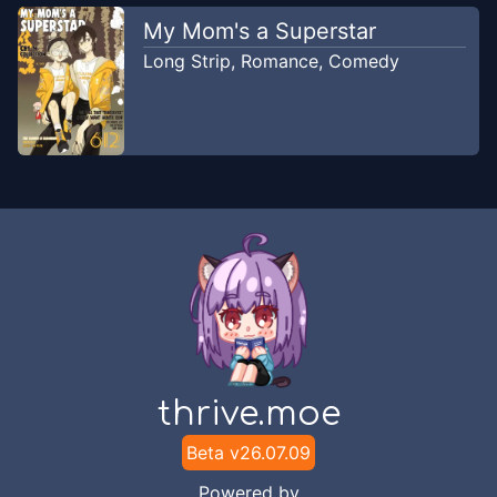
My Mom's a Superstar
Long Strip
,
Romance
,
Comedy
thrive.moe
Beta v
26.07.09
Powered by