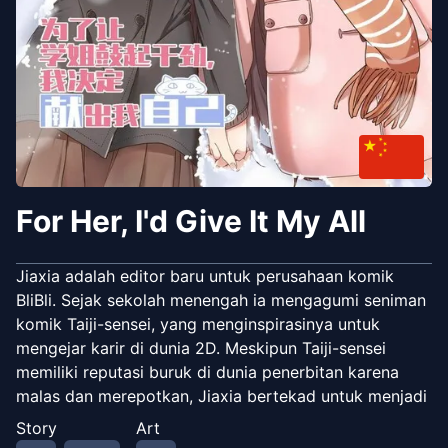
For Her, I'd Give It My All
Jiaxia adalah editor baru untuk perusahaan komik
BliBli. Sejak sekolah menengah ia mengagumi seniman
komik Taiji-sensei, yang menginspirasinya untuk
mengejar karir di dunia 2D. Meskipun Taiji-sensei
memiliki reputasi buruk di dunia penerbitan karena
malas dan merepotkan, Jiaxia bertekad untuk menjadi
editor barunya. Tapi apakah dia bisa membuat Taiji-
Story
Art
sensei akhirnya termotivasi untuk menggambar komik