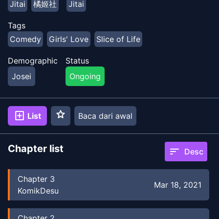
Jitai
橘姬社
Jitai
baru?
Tags
Comedy
Girls' Love
Slice of Life
Demographic
Status
Josei
Ongoing
star
add_box
List
Baca dari awal
Chapter list
sort
Desc
Chapter
3
Mar 18, 2021
KomikDesu
Chapter
2