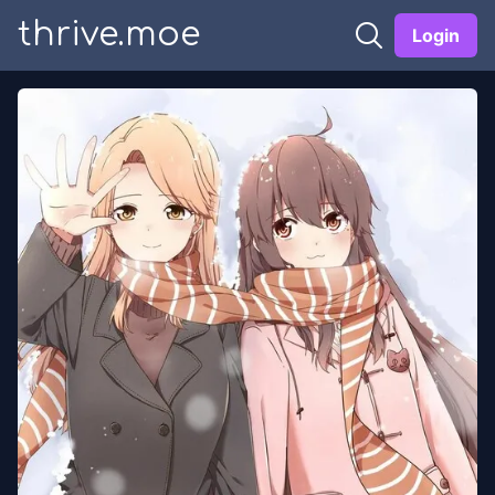
thrive.moe
Login