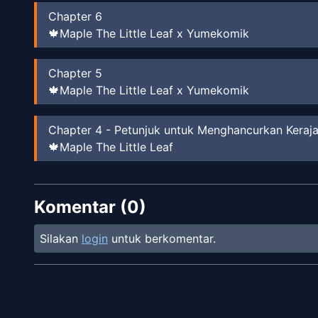
Chapter
6
🍁Maple The Little Leaf x Yumekomik
Chapter
5
🍁Maple The Little Leaf x Yumekomik
Chapter
4
-
Petunjuk untuk Menghancurkan Keraj
🍁Maple The Little Leaf
Chapter
3
-
Catatan Sejarah Terbentuknya Kerajaan
Komentar (
Yumekomik
0
)
Silakan
login
untuk berkomentar.
Chapter
2
-
Bayi Yang Menyembunyikan Niat Me
Yumekomik
Chapter
1
-
Pangeran Iblis Jilbagias
inazumanga