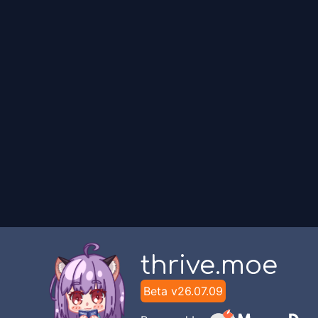
thrive.moe
Beta v
26.07.09