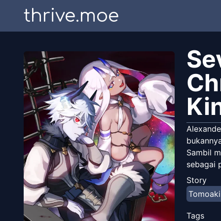
thrive.moe
Se
Ch
Ki
Alexande
bukannya 
Sambil m
sebagai p
Story
Tomoaki
Tags