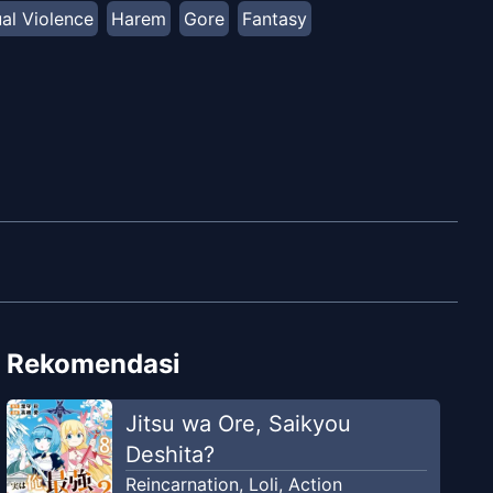
al Violence
Harem
Gore
Fantasy
Rekomendasi
Jitsu wa Ore, Saikyou
Deshita?
Reincarnation
,
Loli
,
Action