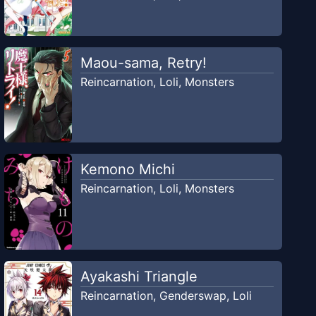
Maou-sama, Retry!
Reincarnation
,
Loli
,
Monsters
Kemono Michi
Reincarnation
,
Loli
,
Monsters
Ayakashi Triangle
Reincarnation
,
Genderswap
,
Loli