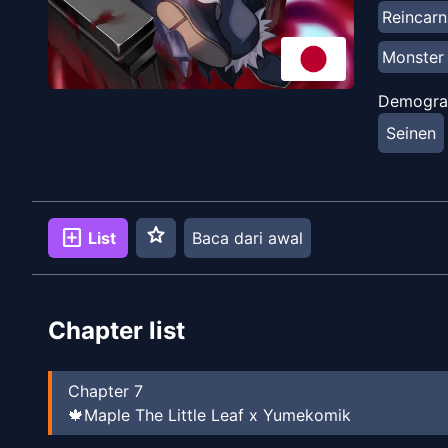
Reincarn
Monster 
Demogra
Seinen
star
add_box
List
Baca dari awal
Chapter list
Chapter
7
🍁Maple The Little Leaf x Yumekomik