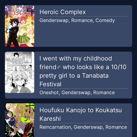
Chapter
2
-
ch. 2
Heroic Complex
Jul 9, 2022
PETAI TRANSLATOR
Genderswap
,
Romance
,
Comedy
Chapter
1
-
1
Jul 7, 2022
PETAI TRANSLATOR
I went with my childhood
friend♂ who looks like a 10/10
pretty girl to a Tanabata
Festival
Oneshot
,
Genderswap
,
Romance
Houfuku Kanojo to Koukatsu
Kareshi
Reincarnation
,
Genderswap
,
Romance