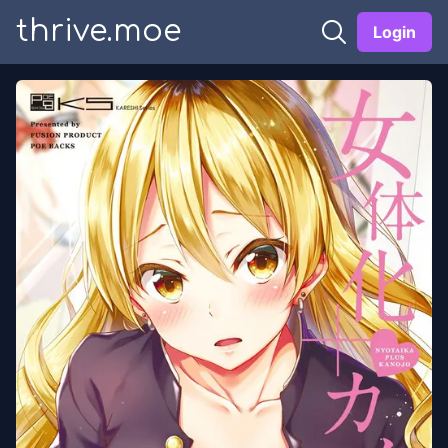
thrive.moe
Login