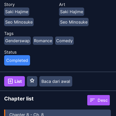
dilakukan oleh berbagai seniman juga!
Story
Art
Saki Hajime
Saki Hajime
Seo Minosuke
Seo Minosuke
Kannari Neo
Hasui
Kannari Neo
Hasui
Tags
Genderswap
Romance
Comedy
Hoshino Suzu
Hoshino Suzu
Status
Completed
star
add_box
List
Baca dari awal
Chapter list
sort
Desc
Chapter
8
-
Ch. 8