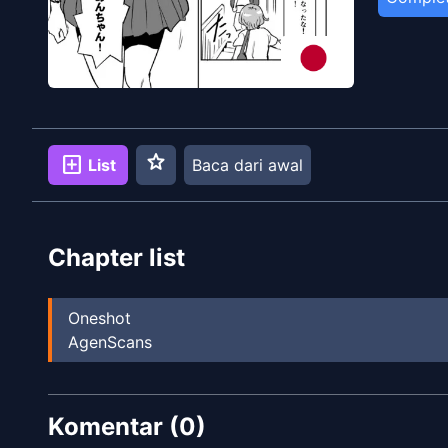
star
add_box
List
Baca dari awal
Chapter list
Oneshot
AgenScans
Komentar (
0
)