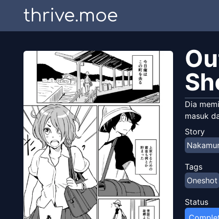
thrive.moe
Ou
Sh
Dia memi
masuk da
Story
Nakamura
Tags
Oneshot
Status
Comple