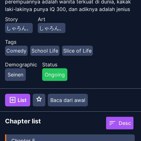
perempuannya adalah wanita terkuat di dunia, kakak
laki-lakinya punya IQ 300, dan adiknya adalah jenius
musik. Di tengah kasih sayang mereka yang
Story
Art
"berlebihan", kehidupan sehari-hari Yuki dipenuhi
しゃろん。
しゃろん。
kegagalan sosial yang memalukan, mulai dari salah
kirim pesan keluarga ke grup chat kelas sampai gagal
Tags
total saat mencoba melawak di karaoke. Ikuti komedi
Comedy
School Life
Slice of Life
keseharian Yuki yang penuh penderitaan tapi kocak
ini!
Demographic
Status
Seinen
Ongoing
star
add_box
List
Baca dari awal
Chapter list
sort
Desc
Chapter
5