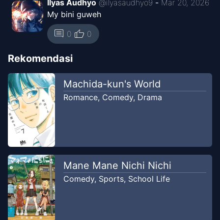
Ilyas Audhyo
@
ilyasaudhyo9
-
Mar 20, 2026
My bini guweh
thumb_up
comment
0
0
Rekomendasi
Machida-kun's World
Romance
,
Comedy
,
Drama
Mane Mane Nichi Nichi
Comedy
,
Sports
,
School Life