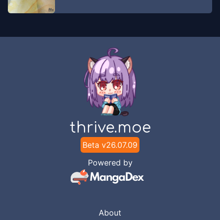
thrive.moe
Beta v
26.07.09
Powered by
About