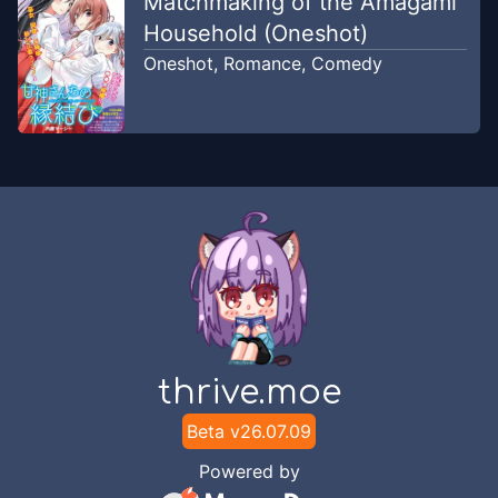
Matchmaking of the Amagami
Household (Oneshot)
Oneshot
,
Romance
,
Comedy
thrive.moe
Beta v
26.07.09
Powered by