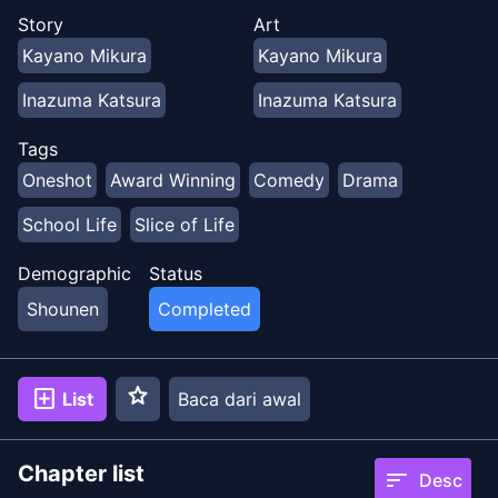
menantikan program tersebut. Dan, dalam beberapa
Story
Art
hari terakhir, aku menyadarinya. Bahwa suara penyiar
Kayano Mikura
Kayano Mikura
misterius, "Okura" dengan teman sekelasku,
shinonome amane... Itu sama... Tapi, dia orang yang
Inazuma Katsura
Inazuma Katsura
periang, populer, atletis dan bahkan terpelajar. Kenapa
seorang panutan sepertinya melakukan program radio
Tags
semacam itu... Ini sperti misteri saja.
Oneshot
Award Winning
Comedy
Drama
School Life
Slice of Life
Demographic
Status
Shounen
Completed
star
add_box
List
Baca dari awal
Chapter list
sort
Desc