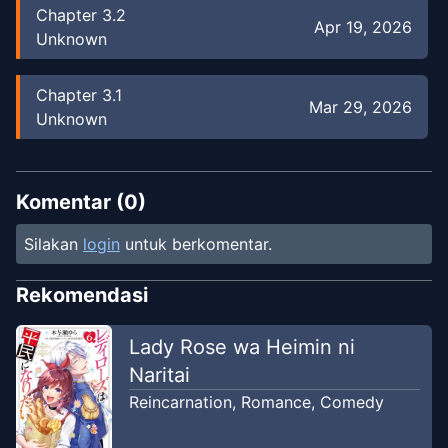
Chapter
3.2
Apr 19, 2026
Unknown
Chapter
3.1
Mar 29, 2026
Unknown
Chapter
2.2
Feb 21, 2026
Unknown
Komentar (
0
)
Silakan
login
untuk berkomentar.
Chapter
2.1
Jan 19, 2026
Unknown
Rekomendasi
Chapter
1
Lady Rose wa Heimin ni
Jan 22, 2026
Unknown
Naritai
Reincarnation
,
Romance
,
Comedy