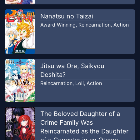
Nanatsu no Taizai
Award Winning
,
Reincarnation
,
Action
Jitsu wa Ore, Saikyou
Deshita?
Reincarnation
,
Loli
,
Action
The Beloved Daughter of a
Crime Family Was
Reincarnated as the Daughter
of a Gangster in an Otome