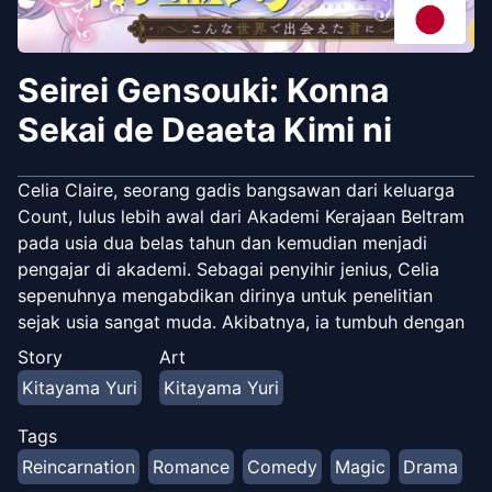
Seirei Gensouki: Konna
Sekai de Deaeta Kimi ni
Celia Claire, seorang gadis bangsawan dari keluarga
Count, lulus lebih awal dari Akademi Kerajaan Beltram
pada usia dua belas tahun dan kemudian menjadi
pengajar di akademi. Sebagai penyihir jenius, Celia
sepenuhnya mengabdikan dirinya untuk penelitian
sejak usia sangat muda. Akibatnya, ia tumbuh dengan
sedikit teman dan sedikit pengalaman masa kecil yang
Story
Art
normal. Suatu hari, ia tanpa diduga menjadikan
Kitayama Yuri
Kitayama Yuri
seorang anak yatim piatu yang tampak lemah
bernama Rio sebagai muridnya. Namun, Rio ternyata
Tags
memiliki kemampuan yang luar biasa tinggi, jauh
Reincarnation
Romance
Comedy
Magic
Drama
melampaui apa yang diharapkan dari seorang yatim