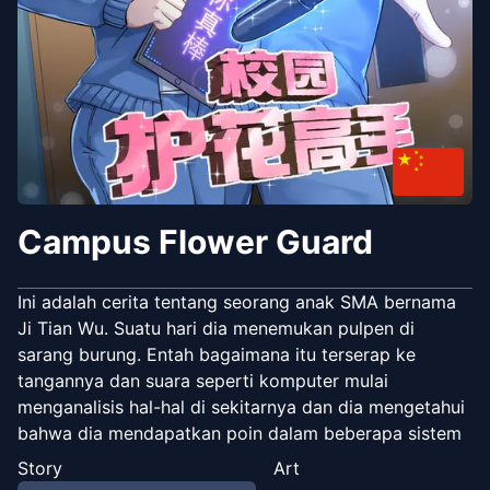
Campus Flower Guard
Ini adalah cerita tentang seorang anak SMA bernama
Ji Tian Wu. Suatu hari dia menemukan pulpen di
sarang burung. Entah bagaimana itu terserap ke
tangannya dan suara seperti komputer mulai
menganalisis hal-hal di sekitarnya dan dia mengetahui
bahwa dia mendapatkan poin dalam beberapa sistem
misterius. Setiap penggunaan menghabiskan jumlah
Story
Art
tertentu, yang tampaknya perlu terus diisi ulang agar