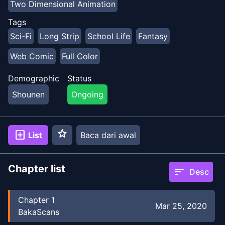
Two Dimensional Animation
dapat digunakan. Sejauh ini dia telah belajar bahwa
dia bisa mendapatkannya dengan berhubungan
Tags
dengan gadis-gadis.
Sci-Fi
Long Strip
School Life
Fantasy
Web Comic
Full Color
Demographic
Status
Shounen
Ongoing
star
add_box
List
Baca dari awal
Chapter list
sort
Desc
Chapter
1
Mar 25, 2020
BakaScans