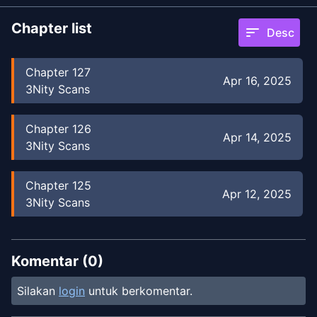
Chapter list
sort
Desc
Chapter
127
Apr 16, 2025
3Nity Scans
Chapter
126
Apr 14, 2025
3Nity Scans
Chapter
125
Apr 12, 2025
3Nity Scans
Komentar (
0
)
Silakan
login
untuk berkomentar.