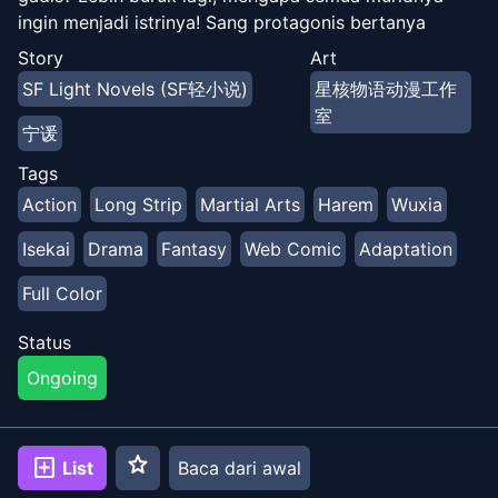
ingin menjadi istrinya! Sang protagonis bertanya
kepadanya, “Guru! Apakah Anda ingin membawa saya
Story
Art
sekarang? Atau apakah saya harus membunuh murid-
SF Light Novels (SF轻小说)
星核物语动漫工作
murid lainnya terlebih dahulu sebelum Anda menerima
室
saya?”
宁谖
Tags
Action
Long Strip
Martial Arts
Harem
Wuxia
Isekai
Drama
Fantasy
Web Comic
Adaptation
Full Color
Status
Ongoing
star
add_box
List
Baca dari awal