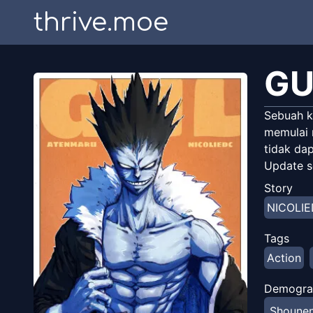
thrive.moe
GU
Sebuah k
memulai 
tidak da
Update se
Story
NICOLI
Tags
Action
Demogra
Shoune