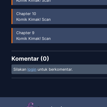
Komik Kimak! Scan
Chapter
10
Komik Kimak! Scan
Chapter
9
Komik Kimak! Scan
Chapter
8
Komentar (
Komik Kimak! Scan
0
)
Silakan
login
untuk berkomentar.
Chapter
7
Komik Kimak! Scan
Chapter
6
Komik Kimak! Scan