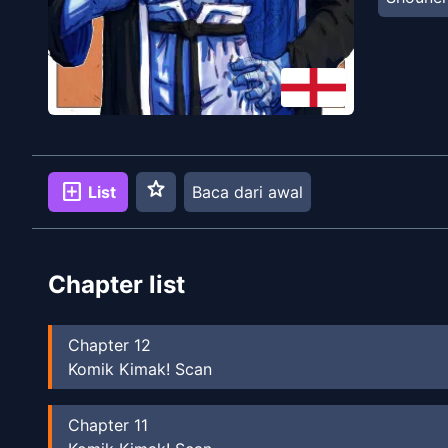
star
add_box
List
Baca dari awal
Chapter list
Chapter
12
Komik Kimak! Scan
Chapter
11