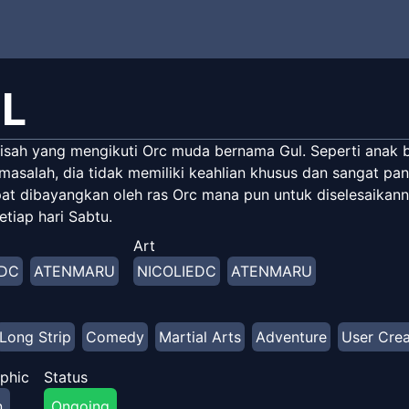
L
isah yang mengikuti Orc muda bernama Gul. Seperti anak 
masalah, dia tidak memiliki keahlian khusus dan sangat pan
pat dibayangkan oleh ras Orc mana pun untuk diselesaikann
tiap hari Sabtu.
Art
EDC
ATENMARU
NICOLIEDC
ATENMARU
Long Strip
Comedy
Martial Arts
Adventure
User Cre
phic
Status
n
Ongoing