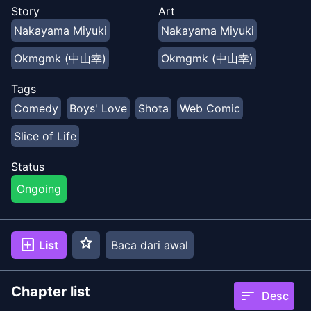
padanya.
Story
Art
Nakayama Miyuki
Nakayama Miyuki
Okmgmk (中山幸)
Okmgmk (中山幸)
Tags
Comedy
Boys' Love
Shota
Web Comic
Slice of Life
Status
Ongoing
star
add_box
List
Baca dari awal
Chapter list
sort
Desc