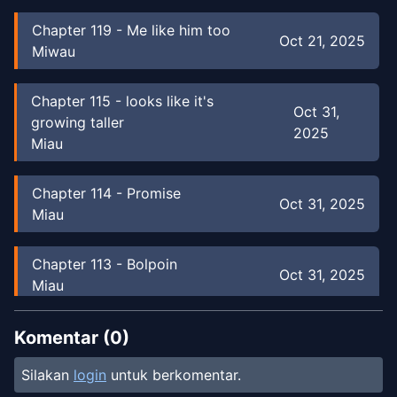
Chapter
119
-
Me like him too
Oct 21, 2025
Miwau
Chapter
115
-
looks like it's
Oct 31,
growing taller
2025
Miau
Chapter
114
-
Promise
Oct 31, 2025
Miau
Chapter
113
-
Bolpoin
Oct 31, 2025
Miau
Chapter
112
-
Feelings
Komentar (
0
)
Oct 31, 2025
Miau
Silakan
login
untuk berkomentar.