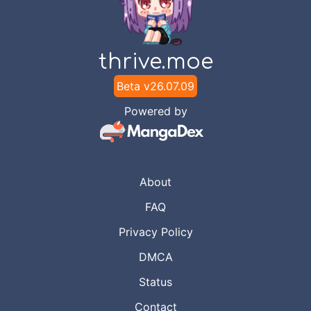
Chapter
2
Mar 7, 2021
LIAN Scans
thrive.moe
Chapter
1
Beta v
26.07.09
Feb 5, 2021
LIAN Scans
Powered by
About
FAQ
Privacy Policy
DMCA
Status
Contact