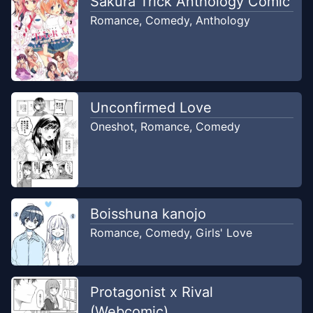
Sakura Trick Anthology Comic
Romance
,
Comedy
,
Anthology
Unconfirmed Love
Oneshot
,
Romance
,
Comedy
Boisshuna kanojo
Romance
,
Comedy
,
Girls' Love
Protagonist x Rival
(Webcomic)