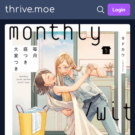
thrive.moe
Login