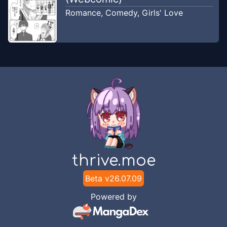
Romance
,
Comedy
,
Girls' Love
thrive.moe
Beta v
26.07.09
Powered by