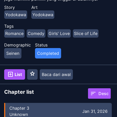
Story
Art
Yodokawa
Yodokawa
Tags
Romance
Comedy
Girls' Love
Slice of Life
Demographic
Status
Seinen
Completed
star
add_box
List
Baca dari awal
Chapter list
sort
Desc
Chapter
3
Jan 31, 2026
Unknown