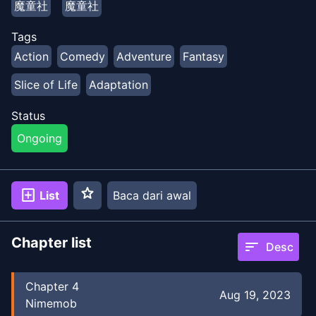
魔童社
魔童社
bagaimana aku membangun peradaban terkuat di
dunia kiamat, dunia yang penuh dengan monster
Tags
bermutasi yang berbahaya dan ganas!
Action
Comedy
Adventure
Fantasy
Slice of Life
Adaptation
Status
Ongoing
star
add_box
List
Baca dari awal
Chapter list
sort
Desc
Chapter
4
Aug 19, 2023
Nimemob