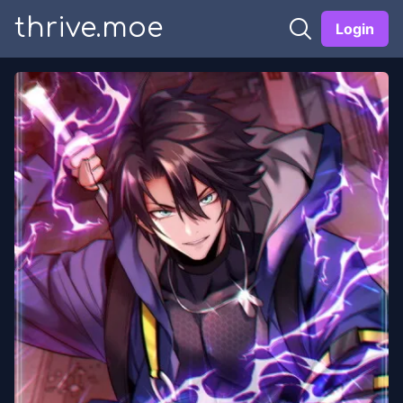
thrive.moe
Login