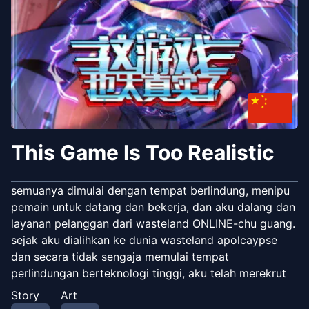
This Game Is Too Realistic
semuanya dimulai dengan tempat berlindung, menipu
pemain untuk datang dan bekerja, dan aku dalang dan
layanan pelanggan dari wasteland ONLINE-chu guang.
sejak aku dialihkan ke dunia wasteland apolcaypse
dan secara tidak sengaja memulai tempat
perlindungan berteknologi tinggi, aku telah merekrut
pemain sebagai antekku dan naik level dengan
Story
Art
membunuh monster, itu sangat mudah. saksikan