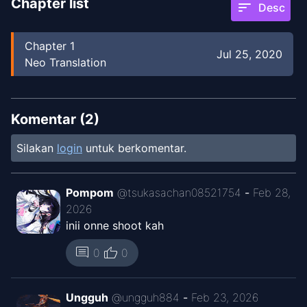
Chapter list
sort
Desc
Chapter
1
Jul 25, 2020
Neo Translation
Komentar (
2
)
Silakan
login
untuk berkomentar.
Pompom
@
tsukasachan08521754
-
Feb 28,
2026
inii onne shoot kah
thumb_up
comment
0
0
Ungguh
@
ungguh884
-
Feb 23, 2026