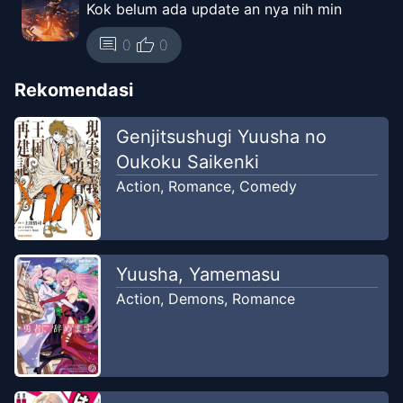
Kok belum ada update an nya nih min
thumb_up
comment
0
0
Rekomendasi
Genjitsushugi Yuusha no
Oukoku Saikenki
Action
,
Romance
,
Comedy
Yuusha, Yamemasu
Action
,
Demons
,
Romance