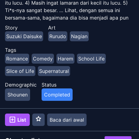
itu lucu. 4) Masih ingat lamaran dari kecil itu lucu. 5)
Ti*s-nya sangat besar. … Lihat, dengan semua ini
bersama-sama, bagaimana dia bisa menjadi apa pun
kecuali? Maka manga ini ada untuk mengaguminya,
Story
Art
manga paling murni di dunia. Kebetulan, nama saya
Suzuki Daisuke
Rurudo
Nagian
Ogami Hikaru. Saya adalah teman masa kecil Sakura,
dan saya tampaknya adalah reinkarnasi dari Dewa
Tags
Norse Odin. DESKRIPSI #2: Ngomong-ngomong,
Romance
Comedy
Harem
School Life
Sakura Miyamoto yang imut adalah teman masa kecil
dan mencintai Ogami Hikaru. Rumah Hikaru tinggal
Slice of Life
Supernatural
bersama tiga saudara perempuan cantik yang
mengaku sebagai Dewa dari mitologi Nordik. Hikaru
Demographic
Status
akan memberikan layanan seperti itu. Akhir dari cinta
Shounen
Completed
Ragnarok pada Sakura Miyamoto!? Ikuti kisah yang
gila tapi indah.
star
add_box
List
Baca dari awal