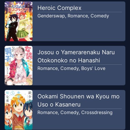
Chapter
2
Heroic Complex
Feb 10, 2021
Rakun Suka Translate
Genderswap
,
Romance
,
Comedy
Chapter
1
Feb 6, 2021
Rakun Suka Translate
Josou o Yamerarenaku Naru
Otokonoko no Hanashi
Romance
,
Comedy
,
Boys' Love
Ookami Shounen wa Kyou mo
Uso o Kasaneru
Romance
,
Comedy
,
Crossdressing