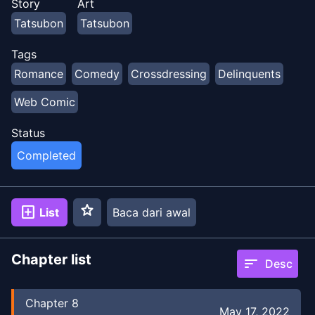
Story
Art
Tatsubon
Tatsubon
Tags
Romance
Comedy
Crossdressing
Delinquents
Web Comic
Status
Completed
star
add_box
List
Baca dari awal
Chapter list
sort
Desc
Chapter
8
May 17, 2022