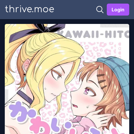
thrive.moe
Login