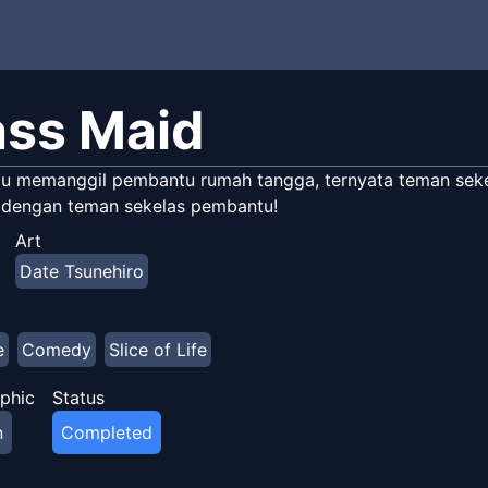
ass Maid
u memanggil pembantu rumah tangga, ternyata teman sekel
 dengan teman sekelas pembantu!
Art
Date Tsunehiro
e
Comedy
Slice of Life
phic
Status
n
Completed