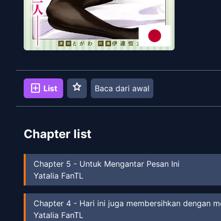
star
add_box
List
Baca dari awal
Chapter list
Chapter
5
-
Untuk Mengantar Pesan Ini
Yatalia FanTL
Chapter
4
-
Hari ini juga membersihkan dengan
Yatalia FanTL