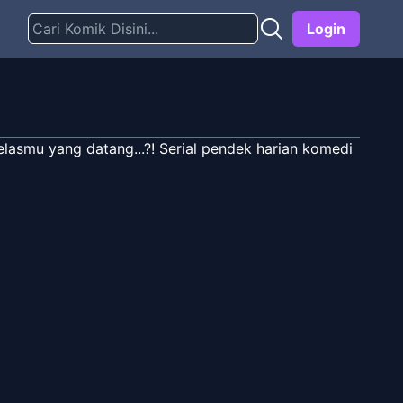
Login
asmu yang datang...?! Serial pendek harian komedi