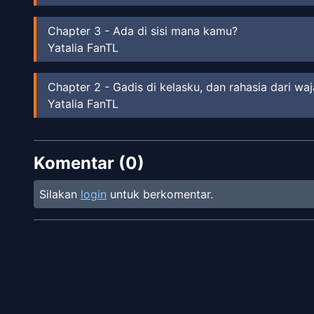
Chapter
3
-
Ada di sisi mana kamu?
Yatalia FanTL
Chapter
2
-
Gadis di kelasku, dan rahasia dari waj
Yatalia FanTL
Chapter
1
-
Pasangan Rahasia yang Dipertemukan
Komentar (
Yatalia FanTL
0
)
Silakan
login
untuk berkomentar.