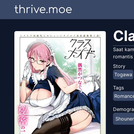
thrive.moe
Cl
Saat kam
romantis
Story
Togawa
Tags
Romanc
Demogra
Shoune