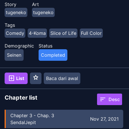
penampilannya saja, dia dengan cepat mengetahui
Story
Art
kebenarannya - dia tidak dapat diganggu untuk
tugeneko
tugeneko
melakukan pekerjaan rumah sama sekali! Ini adalah
kehidupan sehari-hari robot keras kepala yang tidak
Tags
bisa melakukan pekerjaan rumah dan teman
Comedy
4-Koma
Slice of Life
Full Color
sekamarnya yang mesum.
Demographic
Status
Seinen
Completed
star
add_box
List
Baca dari awal
Chapter list
sort
Desc
Chapter
3
-
Chap. 3
Nov 27, 2021
SendalJepit