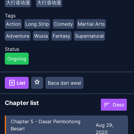
大行道动漫
大行道动漫
Tags
Action
Long Strip
Comedy
Martial Arts
Adventure
Wuxia
Fantasy
Supernatural
Status
Ongoing
star
add_box
List
Baca dari awal
Chapter list
sort
Desc
Chapter
5
-
Dasar Pembohong
Aug 29,
Besar!
2020