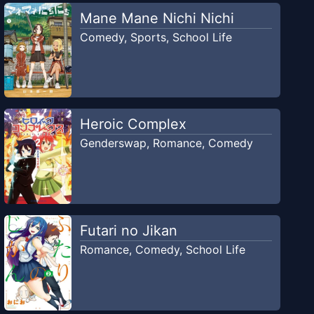
Mane Mane Nichi Nichi
Comedy
,
Sports
,
School Life
Heroic Complex
Genderswap
,
Romance
,
Comedy
Futari no Jikan
Romance
,
Comedy
,
School Life