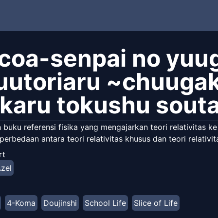
coa-senpai no yuug
uutoriaru ~chuuga
karu tokushu souta
h buku referensi fisika yang mengajarkan teori relativitas 
perbedaan antara teori relativitas khusus dan teori relativ
rt
zel
4-Koma
Doujinshi
School Life
Slice of Life