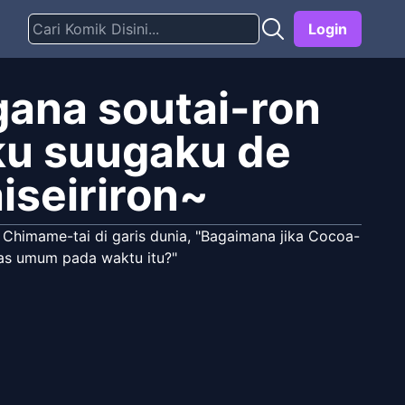
Login
ana soutai-ron
ku suugaku de
iseiriron~
ke Chimame-tai di garis dunia, "Bagaimana jika Cocoa-
itas umum pada waktu itu?"