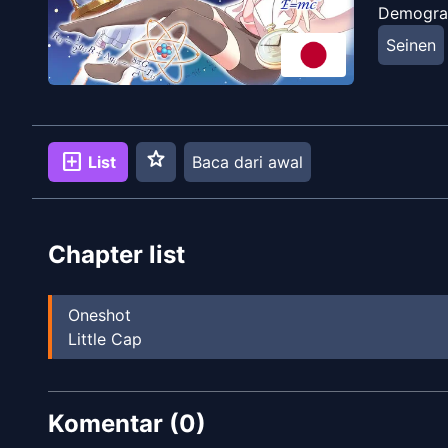
Demogra
Seinen
star
add_box
List
Baca dari awal
Chapter list
Oneshot
Little Cap
Komentar (
0
)