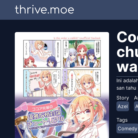
thrive.moe
Co
ch
wa
Ini adala
san tahu 
Story
A
Azel
A
Tags
Comedy