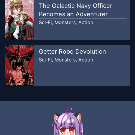
Aug 6, 2023
Unknown
The Galactic Navy Officer
Becomes an Adventurer
Chapter
237.2
Sci-Fi
,
Monsters
,
Action
Aug 6, 2023
Unknown
Chapter
237.1
Aug 6, 2023
Getter Robo Devolution
Unknown
Sci-Fi
,
Monsters
,
Action
Chapter
236
Aug 6, 2023
Unknown
Chapter
235
Aug 6, 2023
Unknown
Chapter
234
Aug 6, 2023
Unknown