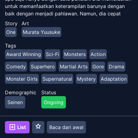
untuk memanfaatkan keterampilan barunya dengan
baik dengan menjadi pahlawan. Namun, dia cepat
bosan dengan mengalahkan monster dengan mudah,
Story
Art
dan ingin seseorang memberinya tantangan untuk
One
Murata Yuusuke
mengembalikan semangat menjadi pahlawan. Setelah
menyaksikan kekuatan luar biasa Saitama, Genos,
Tags
seorang cyborg, bertekad untuk menjadi murid
Award Winning
Sci-Fi
Monsters
Action
Saitama. Selama ini, Saitama menyadari dia tidak
mendapatkan pengakuan yang layak atau dikenal oleh
Comedy
Superhero
Martial Arts
Gore
Drama
orang-orang karena dia tidak menjadi bagian dari
Monster Girls
Supernatural
Mystery
Adaptation
Asosiasi Pahlawan. Ingin meningkatkan reputasinya,
Saitama memutuskan untuk mendaftarkan Genos
Demographic
Status
padanya, sebagai imbalan untuk menerimanya sebagai
murid. Bersama-sama, keduanya mulai bekerja untuk
Seinen
Ongoing
menjadi pahlawan sejati, berharap menemukan musuh
yang kuat dan mendapatkan rasa hormat dalam
prosesnya.
star
add_box
List
Baca dari awal