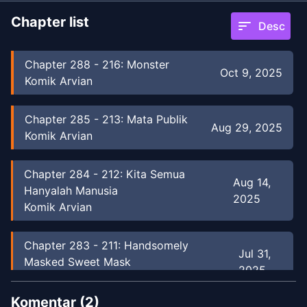
Chapter list
sort
Desc
Chapter
288
-
216: Monster
Oct 9, 2025
Komik Arvian
Chapter
285
-
213: Mata Publik
Aug 29, 2025
Komik Arvian
Chapter
284
-
212: Kita Semua
Aug 14,
Hanyalah Manusia
2025
Komik Arvian
Chapter
283
-
211: Handsomely
Jul 31,
Masked Sweet Mask
2025
Komik Arvian
Komentar (
2
)