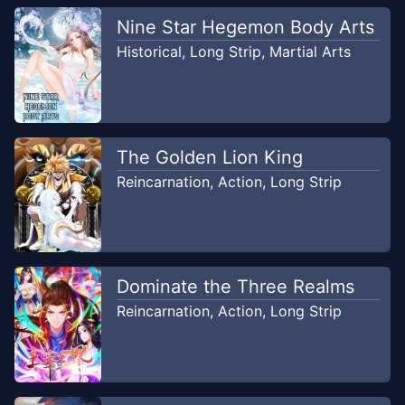
Chapter
3
Nine Star Hegemon Body Arts
Oct 9, 2020
MasterKomik
Historical
,
Long Strip
,
Martial Arts
Chapter
2
Oct 9, 2020
MasterKomik
The Golden Lion King
Chapter
1
Oct 9, 2020
Reincarnation
,
Action
,
Long Strip
MasterKomik
Chapter
0
Oct 9, 2020
MasterKomik
Dominate the Three Realms
Chapter
0
-
Prologue
Reincarnation
,
Action
,
Long Strip
Oct 6, 2020
Baca Manhua