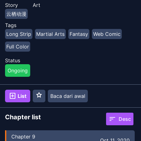
Tapi penjahat Gao Fushuai yang bersaing dengan
Story
Art
protagonis?
云栖动漫
Tags
Long Strip
Martial Arts
Fantasy
Web Comic
Full Color
Status
Ongoing
star
add_box
List
Baca dari awal
Chapter list
sort
Desc
Chapter
9
Oct 11, 2020