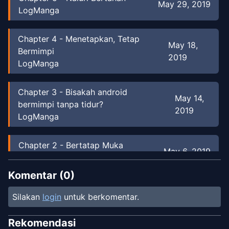
May 29, 2019
LogManga
Chapter
4
-
Menetapkan, Tetap
May 18,
Bermimpi
2019
LogManga
Chapter
3
-
Bisakah android
May 14,
bermimpi tanpa tidur?
2019
LogManga
Chapter
2
-
Bertatap Muka
May 6, 2019
LogManga
Komentar (
0
)
Chapter
1
May 2, 2019
Silakan
login
untuk berkomentar.
LogManga
Rekomendasi